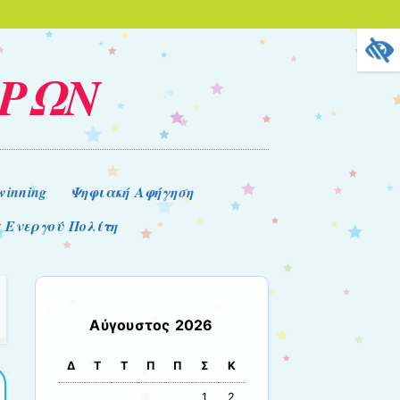
ΕΡΩΝ
winning
Ψηφιακή Αφήγηση
 Ενεργού Πολίτη
Αύγουστος 2026
Δ
Τ
Τ
Π
Π
Σ
Κ
1
2