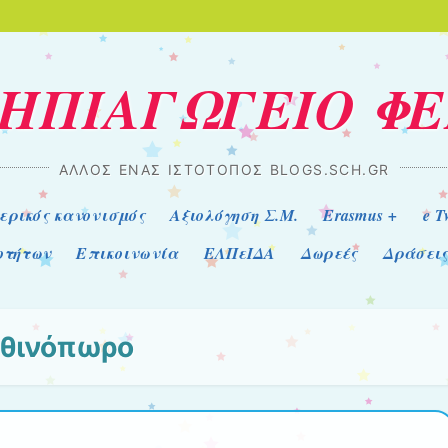
ΝΗΠΙΑΓΩΓΕΙΟ Φ
ΆΛΛΟΣ ΈΝΑΣ ΙΣΤΌΤΟΠΟΣ BLOGS.SCH.GR
ερικός κανονισμός
Αξιολόγηση Σ.Μ.
Erasmus +
e T
οτήτων
Επικοινωνία
ΕΛΠεΙΔΑ
Δωρεές
Δράσεις
θινόπωρο