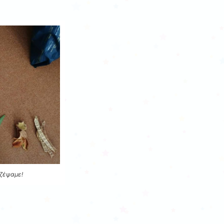
αζέψαμε!