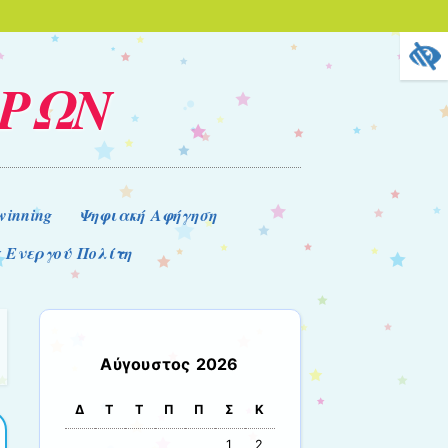
ΕΡΩΝ
winning
Ψηφιακή Αφήγηση
 Ενεργού Πολίτη
Αύγουστος 2026
Δ
Τ
Τ
Π
Π
Σ
Κ
1
2