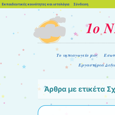
blogs.sch.gr
Εκπαιδευτικές κοινότητες και ιστολόγια
Σύνδεση
1ο 
Μενού
Μετάβαση στο περιεχόμενο
Το νηπιαγωγείο μας
Εσωτ
Εργαστήρια Δεξι
Άρθρα με ετικέτα
Σχ