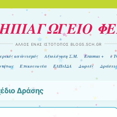
ΝΗΠΙΑΓΩΓΕΙΟ Φ
ΆΛΛΟΣ ΈΝΑΣ ΙΣΤΌΤΟΠΟΣ BLOGS.SCH.GR
ερικός κανονισμός
Αξιολόγηση Σ.Μ.
Erasmus +
e T
οτήτων
Επικοινωνία
ΕΛΠεΙΔΑ
Δωρεές
Δράσεις
έδιο Δράσης