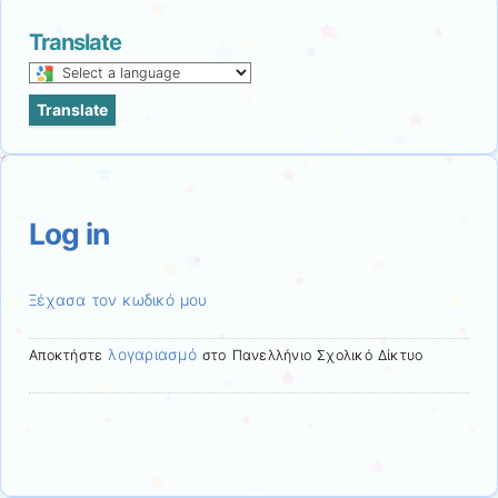
Translate
Select
a
Translate
language
to
translate
this
page
Log in
Ξέχασα τον κωδικό μου
λογαριασμό
Αποκτήστε
στο Πανελλήνιο Σχολικό Δίκτυο