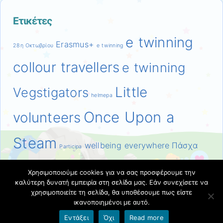
Ετικέτες
e twinning
Erasmus+
28η Οκτωβρίου
e twinning
collour travellers
e twinning
Little
Vegstigators
helmepa
Once Upon a
volunteers
Steam
wellbeing everywhere
Πάσχα
Participa
Σχέδιο Δράσης
Πολυτεχνείο
Τέχνη
Το παπάκι πάει
Χρησιμοποιούμε cookies για να σας προσφέρουμε την
καλύτερη δυνατή εμπειρία στη σελίδα μας. Εάν συνεχίσετε να
Χριστούγεννα
χρησιμοποιείτε τη σελίδα, θα υποθέσουμε πως είστε
ικανοποιημένοι με αυτό.
Εντάξει
Όχι
Read more