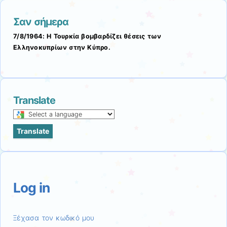
Σαν σήμερα
7/8/1964: Η Τουρκία βομβαρδίζει θέσεις των
Ελληνοκυπρίων στην Κύπρο.
Translate
Select
a
Translate
language
to
translate
this
page
Log in
Ξέχασα τον κωδικό μου