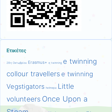
Ετικέτες
e twinning
Erasmus+
28η Οκτωβρίου
e twinning
collour travellers
e twinning
Little
Vegstigators
helmepa
Once Upon a
volunteers
Steam