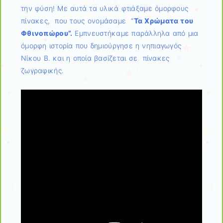
την φύση! Με αυτά τα υλικά φτιάξαμε όμορφους
πίνακες, που τους ονομάσαμε “
Τα Χρώματα του
Φθινοπώρου”.
Εμπνευστήκαμε παράλληλα από μια
όμορφη ιστορία που δημιούργησε η νηπιαγωγός
Νίκου Β. και η οποία βασίζεται σε πίνακες
ζωγραφικής.