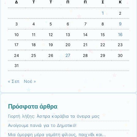
Δ
Τ
Τ
Π
Π
Σ
Κ
1
2
9
3
4
5
6
7
8
16
10
11
12
13
14
15
17
18
19
20
21
22
23
27
24
25
26
28
29
30
31
« Σεπ
Νοέ »
Πρόσφατα άρθρα
Γιορτή λήξης: Άσπρα καράβια τα όνειρα μας
Ανοίγουμε πανιά για το Δημοτικό!
Mια όμορφη μέρα γεμάτη φίλους, παιχνίδι και…