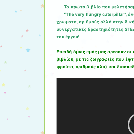
Το πρώτο βιβλίο που μελετήσαμ
“The very hungry caterpillar”, 
χρώματα, αριθμούς αλλά στην δική
συνεργατικές δραστηριότητες STE
του έργου!
Επειδή όμως εμάς μας αρέσουν οι 
βιβλίου, με τις ζωγραφιές που έφ
φρούτα, αριθμούς κλπ) και διασκε
Πρόγραμμα
Αναπαραγωγής
Βίντεο