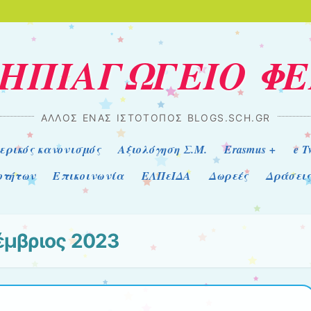
ΝΗΠΙΑΓΩΓΕΙΟ Φ
ΆΛΛΟΣ ΈΝΑΣ ΙΣΤΌΤΟΠΟΣ BLOGS.SCH.GR
ερικός κανονισμός
Αξιολόγηση Σ.Μ.
Erasmus +
e T
οτήτων
Επικοινωνία
ΕΛΠεΙΔΑ
Δωρεές
Δράσεις
έμβριος 2023