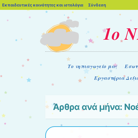
blogs.sch.gr
Εκπαιδευτικές κοινότητες και ιστολόγια
Σύνδεση
1ο 
Μενού
Μετάβαση στο περιεχόμενο
Το νηπιαγωγείο μας
Εσωτ
Εργαστήρια Δεξι
Άρθρα ανά μήνα:
Νο