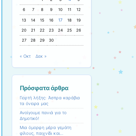
6
7
8
9
10
11
12
17
13
14
15
16
18
19
20
21
22
23
24
25
26
27
28
29
30
« Οκτ
Δεκ »
Πρόσφατα άρθρα
Γιορτή λήξης: Άσπρα καράβια
τα όνειρα μας
Ανοίγουμε πανιά για το
Δημοτικό!
Mια όμορφη μέρα γεμάτη
φίλους, παιχνίδι και…