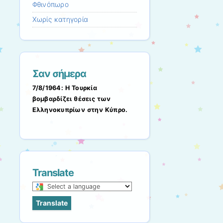
Φθινόπωρο
Χωρίς κατηγορία
Σαν σήμερα
7/8/1964: Η Τουρκία
βομβαρδίζει θέσεις των
Ελληνοκυπρίων στην Κύπρο.
Translate
Select
a
Translate
language
to