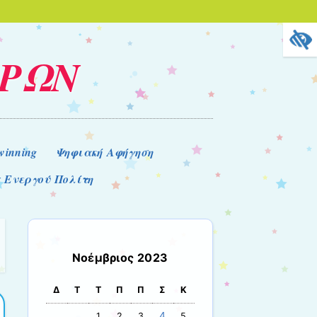
ΕΡΩΝ
winning
Ψηφιακή Αφήγηση
 Ενεργού Πολίτη
Νοέμβριος 2023
Δ
Τ
Τ
Π
Π
Σ
Κ
4
1
2
3
5