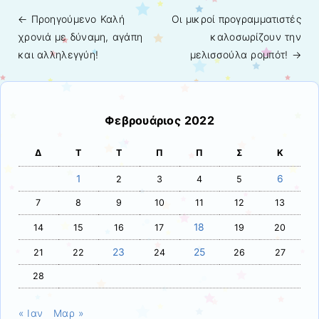
← Προηγούμενo
Καλή
Οι μικροί προγραμματιστές
Πλοήγηση άρθρων
χρονιά με δύναμη, αγάπη
καλοσωρίζουν την
και αλληλεγγύη!
μελισσούλα ρομπότ!
→
Φεβρουάριος 2022
Δ
Τ
Τ
Π
Π
Σ
Κ
1
6
2
3
4
5
7
8
9
10
11
12
13
18
14
15
16
17
19
20
23
25
21
22
24
26
27
28
« Ιαν
Μαρ »