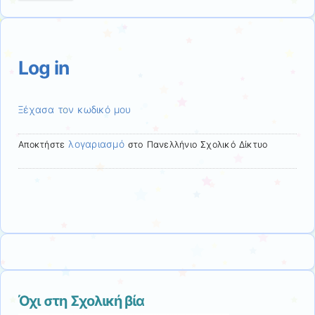
to
translate
this
page
Log in
Ξέχασα τον κωδικό μου
λογαριασμό
Αποκτήστε
στο Πανελλήνιο Σχολικό Δίκτυο
Όχι στη Σχολική βία