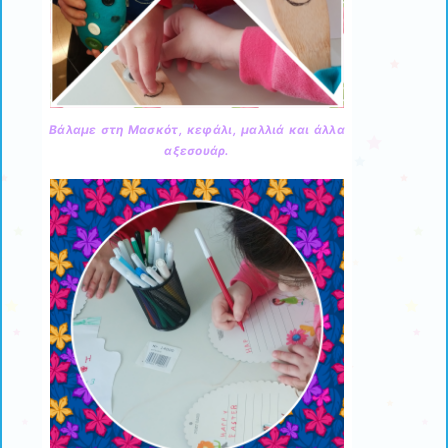
Βάλαμε στη Μασκότ, κεφάλι, μαλλιά και άλλα
αξεσουάρ.