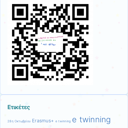
Ετικέτες
e twinning
Erasmus+
28η Οκτωβρίου
e twinning