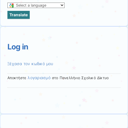
Select
a
Translate
language
to
translate
this
page
Log in
Ξέχασα τον κωδικό μου
λογαριασμό
Αποκτήστε
στο Πανελλήνιο Σχολικό Δίκτυο