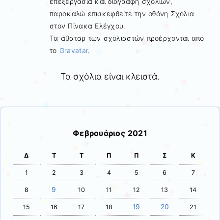
επεξεργασία και διαγραφή σχολίων,
παρακαλώ επισκεφθείτε την οθόνη Σχόλια
στον Πίνακα Ελέγχου.
Τα άβαταρ των σχολιαστών προέρχονται από
το
Gravatar
.
Τα σχόλια είναι κλειστά.
Φεβρουάριος 2021
Δ
Τ
Τ
Π
Π
Σ
Κ
1
2
3
4
5
6
7
9
8
10
11
12
13
14
19
20
15
16
17
18
21