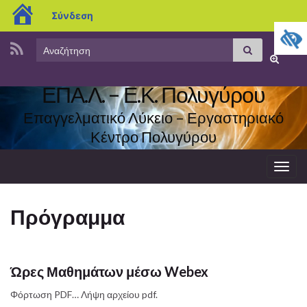
blogs.sch.gr
Σύνδεση
Search
Αναζήτηση
Εναλλαγ
for:
φόρμας
ΕΠΑ.Λ. – Ε.Κ. Πολυγύρου
αναζήτη
Επαγγελματικό Λύκειο – Εργαστηριακό
Κέντρο Πολυγύρου
Εναλ
πλοή
Πρόγραμμα
Ώρες Μαθημάτων μέσω Webex
Φόρτωση PDF… Λήψη αρχείου pdf.