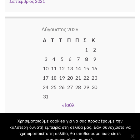
Σεπτέμβριος 2021
Αύγουστος 2026
Δ
Τ
Τ
Π
Π
Σ
Κ
1
2
3
4
5
6
7
8
9
10
11
12
13
14
15
16
17
18
19
20
21
22
23
24
25
26
27
28
29
30
31
« Ιούλ
Χρησιμοποιούμε cookies για να σας προσφέρουμε την
καλύτερη δυνατή εμπειρία στη σελίδα μας. Εάν συνεχίσετε να
χρησιμοποιείτε τη σελίδα, θα υποθέσουμε πως είστε
© 2026 ΕΠΑ.Λ. - Ε.Κ. Πολυγύρου.
ικανοποιημένοι με αυτό.