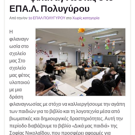
ΕΠΑ.Λ. Πολυγύρου
Από την/ον
1ο ΕΠΑΛ ΠΟΛΥΓΥΡΟΥ
στο
Χωρίς κατηγορία
Η
φιλαναγν
ωσία στο
σχολείο
μας Στο
σχολείο
μας φέτος
υλοποιού
με μια
δράση
φιλαναγνωσίας με στόχο να καλλιεργήσουμε την αγάπη
των παιδιών για το βιβλίο και τη λογοτεχνία μέσα από
βιωματικές και δημιουργικές δραστηριότητες. Αυτή την
περίοδο διαβάζουμε το βιβλίο «Δικά μας παιδιά» της
Σοφίας Νικολαΐδου, που προσφέρει αφορμές για