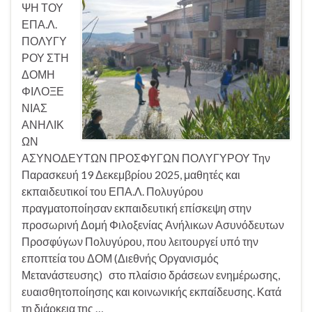
ΨΗ ΤΟΥ
ΕΠΑ.Λ.
ΠΟΛΥΓΥ
ΡΟΥ ΣΤΗ
ΔΟΜΗ
ΦΙΛΟΞΕ
ΝΙΑΣ
ΑΝΗΛΙΚ
ΩΝ
ΑΣΥΝΟΔΕΥΤΩΝ ΠΡΟΣΦΥΓΩΝ ΠΟΛΥΓΥΡΟΥ Την
Παρασκευή 19 Δεκεμβρίου 2025, μαθητές και
εκπαιδευτικοί του ΕΠΑ.Λ. Πολυγύρου
πραγματοποίησαν εκπαιδευτική επίσκεψη στην
προσωρινή Δομή Φιλοξενίας Ανήλικων Ασυνόδευτων
Προσφύγων Πολυγύρου, που λειτουργεί υπό την
εποπτεία του ΔΟΜ (Διεθνής Οργανισμός
Μετανάστευσης) στο πλαίσιο δράσεων ενημέρωσης,
ευαισθητοποίησης και κοινωνικής εκπαίδευσης. Κατά
τη διάρκεια της …