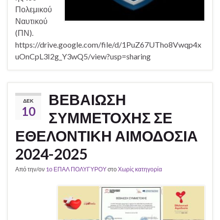
Πολεμικού
Ναυτικού
(ΠΝ).
https://drive.google.com/file/d/1PuZ67UTho8Vwqp4x
uOnCpL3I2g_Y3wQ5/view?usp=sharing
ΒΕΒΑΙΩΣΗ
ΔΕΚ
10
ΣΥΜΜΕΤΟΧΗΣ ΣΕ
ΕΘΕΛΟΝΤΙΚΗ ΑΙΜΟΔΟΣΙΑ
2024-2025
Από την/ον
1ο ΕΠΑΛ ΠΟΛΥΓΥΡΟΥ
στο
Χωρίς κατηγορία