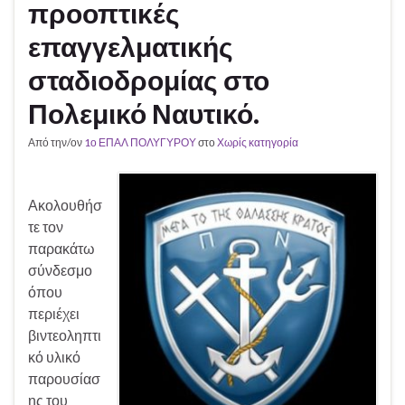
προοπτικές
επαγγελματικής
σταδιοδρομίας στο
Πολεμικό Ναυτικό.
Από την/ον
1ο ΕΠΑΛ ΠΟΛΥΓΥΡΟΥ
στο
Χωρίς κατηγορία
Ακολουθήσ
τε τον
παρακάτω
σύνδεσμο
όπου
περιέχει
βιντεοληπτι
κό υλικό
παρουσίασ
ης του