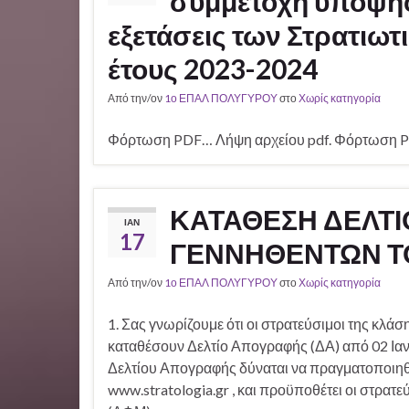
συμμετοχή υποψηφ
εξετάσεις των Στρατιω
έτους 2023-2024
Από την/ον
1ο ΕΠΑΛ ΠΟΛΥΓΥΡΟΥ
στο
Χωρίς κατηγορία
Φόρτωση PDF… Λήψη αρχείου pdf. Φόρτωση P
ΚΑΤΑΘΕΣΗ ΔΕΛΤ
ΙΑΝ
17
ΓΕΝΝΗΘΕΝΤΩΝ ΤΟ 
Από την/ον
1ο ΕΠΑΛ ΠΟΛΥΓΥΡΟΥ
στο
Χωρίς κατηγορία
1. Σας γνωρίζουμε ότι οι στρατεύσιμοι της κλά
καταθέσουν Δελτίο Απογραφής (ΔΑ) από 02 Ιαν
Δελτίου Απογραφής δύναται να πραγματοποιηθε
www.stratologia.gr , και προϋποθέτει οι στρα