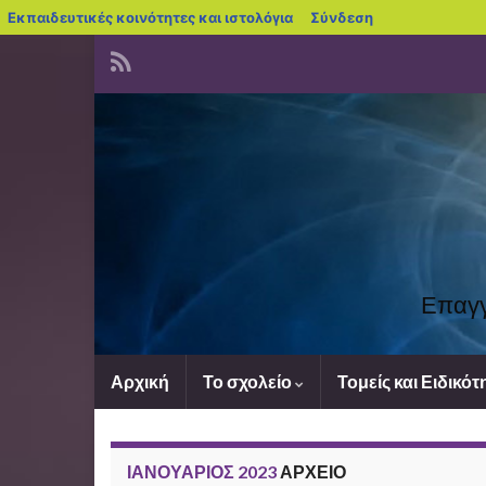
blogs.sch.gr
Εκπαιδευτικές κοινότητες και ιστολόγια
Σύνδεση
Επαγγ
Αρχική
Το σχολείο
Τομείς και Ειδικότ
ΙΑΝΟΥΆΡΙΟΣ 2023
ΑΡΧΕΊΟ