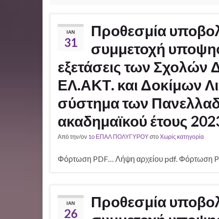
Προθεσμία υποβολή
ΙΑΝ
31
συμμετοχή υποψηφ
εξετάσεις των Σχολών 
ΕΛ.ΑΚΤ. και Δοκίμων Λ
σύστημα των Πανελλαδ
ακαδημαϊκού έτους 202
Από την/ον
1ο ΕΠΑΛ ΠΟΛΥΓΥΡΟΥ
στο
Χωρίς κατηγορία
Φόρτωση PDF… Λήψη αρχείου pdf. Φόρτωση P
Προθεσμία υποβολή
ΙΑΝ
26