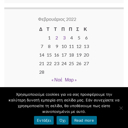
Φεβρουάριος 2022
Δ
Τ
Τ
Π
Π
Σ
Κ
1
2
3
4
5
6
7
8
9
10
11
12
13
14
15
16
17
18
19
20
21
22
23
24
25
26
27
28
« Νοέ
Μαρ »
Χρησιμοποιούμε cookies για να σας προσφέρουμε την
καλύτερη δυνατή εμπειρία στη σελίδα μας. Εάν συνεχίσετε να
χρησιμοποιείτε τη σελίδα, θα υποθέσουμε πως είστε
© 2026 ΕΠΑ.Λ. - Ε.Κ. Πολυγύρου.
ικανοποιημένοι με αυτό.
Φτιαγμένο με
από
Θέμα Graphene
.
Εντάξει
Όχι
Read more
Όροι χρήσης blogs.sch.gr
|
Δήλωση προσβασιμότητας