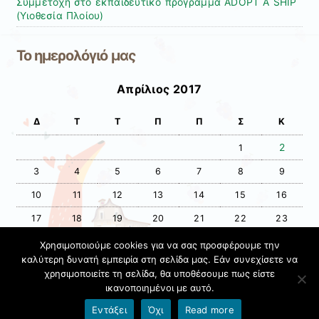
Συμμετοχή στο εκπαιδευτικό πρόγραμμα ADOPT A SHIP
(Υιοθεσία Πλοίου)
Το ημερολόγιό μας
Απρίλιος 2017
Δ
Τ
Τ
Π
Π
Σ
Κ
2
1
3
4
5
6
7
8
9
10
11
12
13
14
15
16
17
18
19
20
21
22
23
24
25
26
27
28
29
30
Χρησιμοποιούμε cookies για να σας προσφέρουμε την
καλύτερη δυνατή εμπειρία στη σελίδα μας. Εάν συνεχίσετε να
χρησιμοποιείτε τη σελίδα, θα υποθέσουμε πως είστε
« Φεβ
Μάι »
ικανοποιημένοι με αυτό.
Όροι χρήσης blogs.sch.gr
|
Δήλωση προσβασιμότητας
Εντάξει
Όχι
Read more