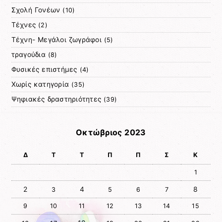
Σχολή Γονέων
(10)
Τέχνες
(2)
Τέχνη- Μεγάλοι ζωγράφοι
(5)
τραγούδια
(8)
Φυσικές επιστήμες
(4)
Χωρίς κατηγορία
(35)
Ψηφιακές δραστηριότητες
(39)
Οκτώβριος 2023
Δ
Τ
Τ
Π
Π
Σ
Κ
1
2
4
8
3
5
6
7
9
10
11
12
13
14
15