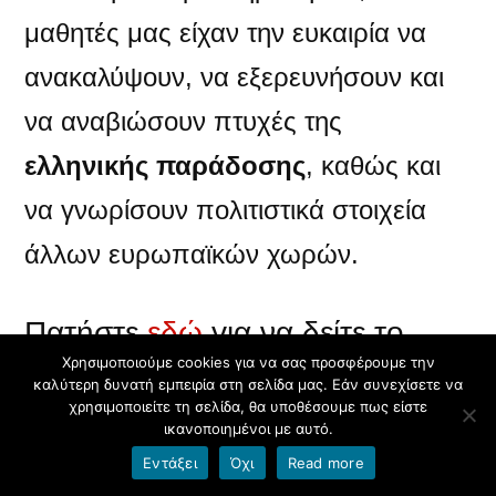
μαθητές μας είχαν την ευκαιρία να
ανακαλύψουν, να εξερευνήσουν και
να αναβιώσουν πτυχές της
ελληνικής παράδοσης
, καθώς και
να γνωρίσουν πολιτιστικά στοιχεία
άλλων ευρωπαϊκών χωρών.
Πατήστε
εδώ
για να δείτε το
Χρησιμοποιούμε cookies για να σας προσφέρουμε την
περιεχόμενο του
καλύτερη δυνατή εμπειρία στη σελίδα μας. Εάν συνεχίσετε να
χρησιμοποιείτε τη σελίδα, θα υποθέσουμε πως είστε
ικανοποιημένοι με αυτό.
προγράμματος.
Εντάξει
Όχι
Read more