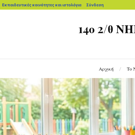
Εκπαιδευτικές κοινότητες και ιστολόγια
Σύνδεση
14ο 2/θ
Αρχική
Το 