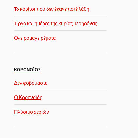
To κορίτσι που δεν έκανε ποτέ λάθη
Έργα και ημέρες της κυρίας Τερηδόνας
Ονειρομαγειρέματα
ΚΟΡΟΝΟΪΟΣ
Δεν φοβόμαστε
Ο Κορονοϊός
Πλύσιμο χεριών