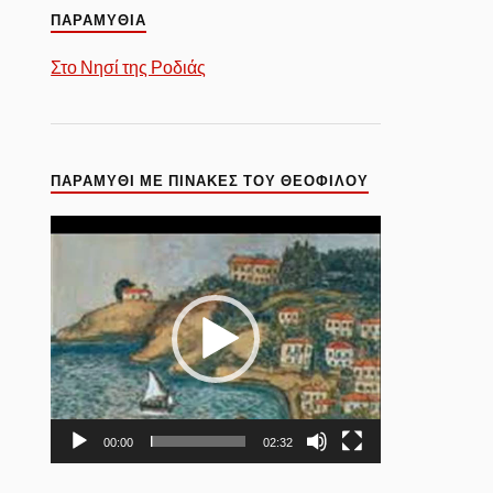
ΠΑΡΑΜΥΘΙΑ
Στο Νησί της Ροδιάς
ΠΑΡΑΜΎΘΙ ΜΕ ΠΊΝΑΚΕΣ ΤΟΥ ΘΕΌΦΙΛΟΥ
Πρόγραμμα
Αναπαραγωγής
Βίντεο
00:00
02:32