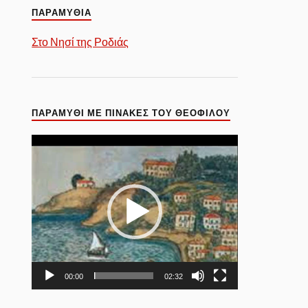
ΠΑΡΑΜΥΘΙΑ
Στο Νησί της Ροδιάς
ΠΑΡΑΜΎΘΙ ΜΕ ΠΊΝΑΚΕΣ ΤΟΥ ΘΕΌΦΙΛΟΥ
Πρόγραμμα
Αναπαραγωγής
Βίντεο
00:00
02:32