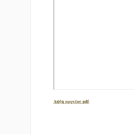
Λήψη αρχείου pdf
.