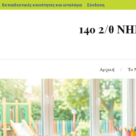
Εκπαιδευτικές κοινότητες και ιστολόγια
Σύνδεση
14ο 2/θ
Αρχική
Το 