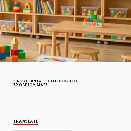
ΚΑΛΏΣ ΉΡΘΑΤΕ ΣΤΟ BLOG ΤΟΥ
ΣΧΟΛΕΊΟΥ ΜΑΣ!
TRANSLATE