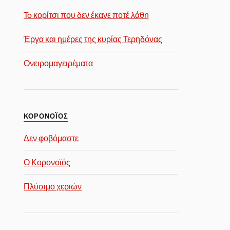
To κορίτσι που δεν έκανε ποτέ λάθη
Έργα και ημέρες της κυρίας Τερηδόνας
Ονειρομαγειρέματα
ΚΟΡΟΝΟΪΟΣ
Δεν φοβόμαστε
Ο Κορονοϊός
Πλύσιμο χεριών