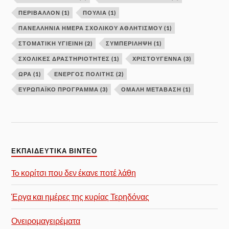
ΠΕΡΙΒΑΛΛΟΝ
(1)
ΠΟΥΛΙΑ
(1)
ΠΑΝΕΛΛΉΝΙΑ ΗΜΈΡΑ ΣΧΟΛΙΚΟΎ ΑΘΛΗΤΙΣΜΟΎ
(1)
ΣΤΟΜΑΤΙΚΗ ΥΓΙΕΙΝΗ
(2)
ΣΥΜΠΕΡΙΛΗΨΗ
(1)
ΣΧΟΛΙΚΕΣ ΔΡΑΣΤΗΡΙΟΤΗΤΕΣ
(1)
ΧΡΙΣΤΟΥΓΕΝΝΑ
(3)
ΩΡΑ
(1)
ΕΝΕΡΓΌΣ ΠΟΛΊΤΗΣ
(2)
ΕΥΡΩΠΑΪΚΌ ΠΡΌΓΡΑΜΜΑ
(3)
ΟΜΑΛΉ ΜΕΤΆΒΑΣΗ
(1)
ΕΚΠΑΙΔΕΥΤΙΚΑ ΒΙΝΤΕΟ
To κορίτσι που δεν έκανε ποτέ λάθη
Έργα και ημέρες της κυρίας Τερηδόνας
Ονειρομαγειρέματα