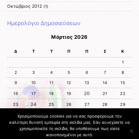
Οκτώβριος 2012
(1)
Ημερολόγιο Δημοσιεύσεων
Μάρτιος 2026
Δ
Τ
Τ
Π
Π
Σ
Κ
1
2
3
4
5
6
7
8
9
10
11
12
13
14
15
20
16
17
18
19
21
22
24
23
25
26
27
28
29
30
31
Χρησιμοποιούμε cookies για να σας προσφέρουμε την
καλύτερη δυνατή εμπειρία στη σελίδα μας. Εάν συνεχίσετε να
χρησιμοποιείτε τη σελίδα, θα υποθέσουμε πως είστε
« Φεβ
Απρ »
ικανοποιημένοι με αυτό.