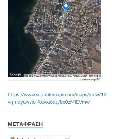
https://www.scribblemaps.com/maps/view/12-
νηπιαγωγείο-Χαλκίδας/be0zMiEVmw
ΜΕΤΆΦΡΑΣΗ