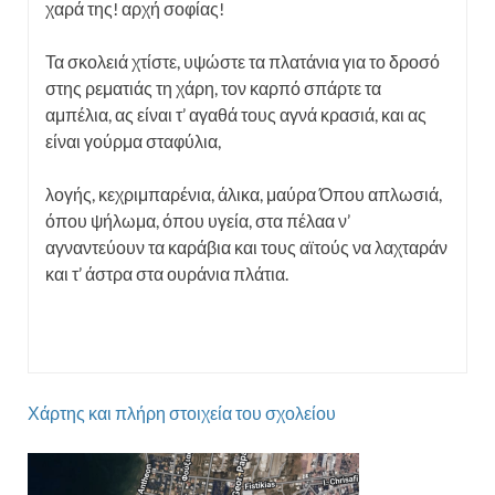
χαρά της!
αρχή σοφίας!
Τα σκολειά χτίστε, υψώστε τα πλατάνια
για το δροσό
στης ρεματιάς τη χάρη,
τον καρπό σπάρτε τα
αμπέλια, ας είναι
τ’ αγαθά τους αγνά κρασιά, και ας
είναι
γούρμα σταφύλια,
λογής, κεχριμπαρένια, άλικα, μαύ
ρα
Όπου απλωσιά,
όπου ψήλωμα, όπου υγεία,
στα πέλαα ν’
αγναντεύουν τα
καράβια και
τους αϊτούς να λαχταράν
και τ’ άστρα
στα ουράνια πλάτια.
Χάρτης και πλήρη στοιχεία του σχολείου