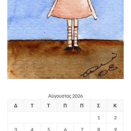
Αύγουστος 2026
Δ
Τ
Τ
Π
Π
Σ
Κ
1
2
3
4
5
6
7
8
9