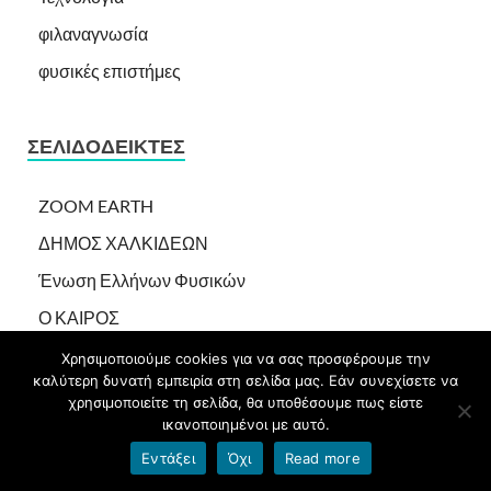
φιλαναγνωσία
φυσικές επιστήμες
ΣΕΛΙΔΟΔΕΊΚΤΕΣ
ZOOM EARTH
ΔΗΜΟΣ ΧΑΛΚΙΔΕΩΝ
Ένωση Ελλήνων Φυσικών
Ο ΚΑΙΡΟΣ
ΠΕΡΙΦΕΡΕΙΑ ΣΤΕΡΕΑΣ ΕΛΛΑΔΑΣ
Χρησιμοποιούμε cookies για να σας προσφέρουμε την
καλύτερη δυνατή εμπειρία στη σελίδα μας. Εάν συνεχίσετε να
ΠΡΩΤΟΒΑΘΜΙΑ ΕΚΠΑΙΔΕΥΣΗ ΕΥΒΟΙΑΣ
χρησιμοποιείτε τη σελίδα, θα υποθέσουμε πως είστε
ικανοποιημένοι με αυτό.
ΥΠΟΥΡΓΕΙΟ ΠΑΙΔΕΙΑΣ
Εντάξει
Όχι
Read more