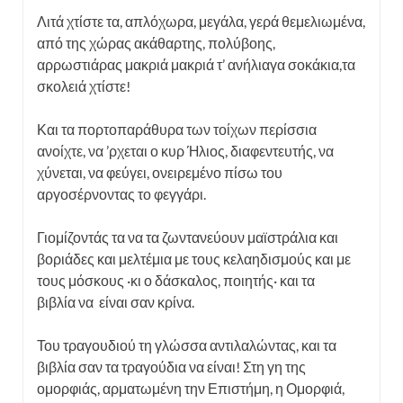
Λιτά χτίστε τα, απλόχωρα, μεγάλα,
γερά θεμελιωμένα,
από της χώρας
ακάθαρτης, πολύβοης,
αρρωστιάρας
μακριά μακριά τ’ ανήλιαγα σοκάκια,
τα
σκολειά χτίστε!
Και τα πορτοπαράθυρα των τοίχων
περίσσια
ανοίχτε, να ’ρχεται ο κυρ Ήλιος,
διαφεντευτής, να
χύνεται, να φεύγει,
ονειρεμένο πίσω του
αργοσέρνον
τας το φεγγάρι.
Γιομίζοντάς τα να τα ζωντανεύουν
μαϊστράλια και
βοριάδες και μελτέμια
με τους κελαηδισμούς και με
τους μόσκους ·
κι ο δάσκαλος, ποιητής· και τα
βιβλία
να είναι σαν κρίνα.
Του τραγουδιού τη γλώσσα αντιλαλώντας,
και τα
βιβλία σαν τα τραγούδια να είναι!
Στη γη της
ομορφιάς, αρματωμένη
την Επιστήμη, η Ομορφιά,