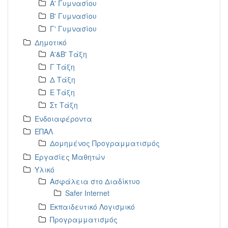
Α' Γυμνασίου
Β' Γυμνασίου
Γ' Γυμνασίου
Δημοτικό
Α'&Β' Τάξη
Γ Τάξη
Δ Τάξη
Ε Τάξη
Στ Τάξη
Ενδοιαφέροντα
ΕΠΑΛ
Δομημένος Προγραμματισμός
Εργασίες Μαθητών
Υλικό
Ασφάλεια στο Διαδίκτυο
Safer Internet
Εκπαιδευτικό Λογισμικό
Προγραμματισμός