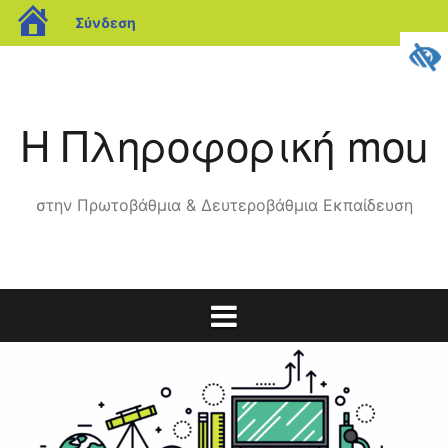
blogs.sch.gr
Σύνδεση
Μετάβαση
σε
περιεχόμενο
Η Πληροφορική mou
στην Πρωτοβάθμια & Δευτεροβάθμια Εκπαίδευση