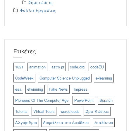
Σημειώσεις
Φύλλα Εργασίας
Ετικέτες
1821
animation
astro pi
code.org
codeEU
CodeWeek
Computer Science Unplugged
e-learning
esa
etwinning
Fake News
Impress
Pioneers Of The Computer Age
PowerPoint
Scratch
Tutorial
Virtual Tours
wordclouds
Ώρα Κώδικα
Αλγόριθμοι
Ασφάλεια στο Διαδίκυο
Διαδίκτυο