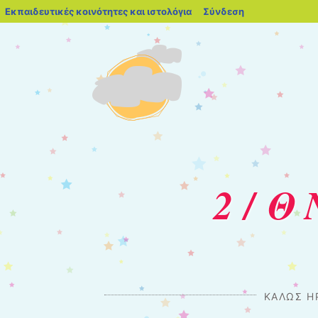
blogs.sch.gr
Εκπαιδευτικές κοινότητες και ιστολόγια
Σύνδεση
2 / 
ΚΑΛΏΣ Ή