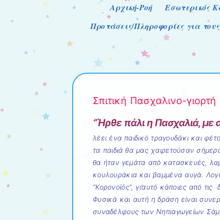
Μενού
Μετάβαση στο περιεχόμενο
Αρχική-Ροή
Εσωτερικός Κ
Προτάσεις/Πληροφορίες για τους
Σπιτική Πασχαλινο-γιορτή 
“Ήρθε πάλι η Πασχαλιά, με α
λέει ένα παιδικό τραγουδάκι και φέτ
τα παιδιά θα μας χαιρετούσαν σήμερα
θα ήταν γεμάτα από κατασκευές, λαμ
κουλουράκια και βαμμένα αυγά. Λογα
“Κορονοϊός”, γι’αυτό κάποιες από τις 
Φυσικά και αυτή η δράση είναι συνερ
συναδέλφους των Νηπιαγωγείων Σάμης