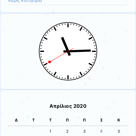
Χωρίς κατηγορία
Απρίλιος 2020
Δ
Τ
Τ
Π
Π
Σ
Κ
4
1
2
3
5