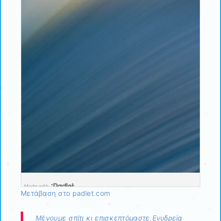
Μετάβαση στο padlet.com
Μένουμε σπίτι κι επισκεπτόμαστε Ενυδρεία