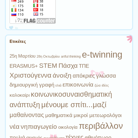
Ετικέτες
e-twinning
25η Μαρτίου
28η Οκτωβρίου
artful thinking
STEM
Πάσχα
ERASMUS+
ΤΠΕ
Χριστούγεννα
άνοιξη
απόκριες
γλώσσα
επικοινωνία
δημιουργική γραφή
ελιά
ζώα
ιδέες
κοινωνικοσυναισθηματική
καλοκαίρι
ανάπτυξη
μένουμε σπίτι...μαζί
μαθαίνοντας
μαθηματικά
μικροί μετεωρολόγοι
περιβάλλον
νέα
νηπιαγωγείο
οικολογία
τέχνες
φθινόπωρο
πουλιά
σεισμός