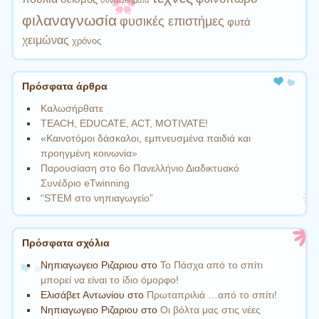
συναισθήματα
φιλαναγνωσία
φυσικές επιστήμες
φυτά
χειμώνας
χρόνος
Πρόσφατα άρθρα
Καλωσήρθατε
TEACH, EDUCATE, ACT, MOTIVATE!
«Καινοτόμοι δάσκαλοι, εμπνευσμένα παιδιά και
προηγμένη κοινωνία»
Παρουσίαση στο 6o Πανελλήνιο Διαδικτυακό
Συνέδριο eTwinning
“STEM στο νηπιαγωγείο”
Πρόσφατα σχόλια
Νηπιαγωγειο Ριζαριου
στο
Το Πάσχα από το σπίτι
μπορεί να είναι το ίδιο όμορφο!
Ελισάβετ Αντωνίου
στο
Πρωταπριλιά …από το σπίτι!
Νηπιαγωγειο Ριζαριου
στο
Οι βόλτα μας στις νέες