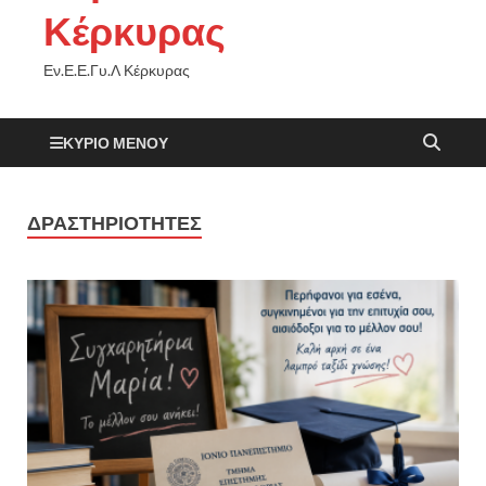
Κέρκυρας
Εν.Ε.Ε.Γυ.Λ Κέρκυρας
ΚΎΡΙΟ ΜΕΝΟΎ
ΔΡΑΣΤΗΡΙΌΤΗΤΕΣ