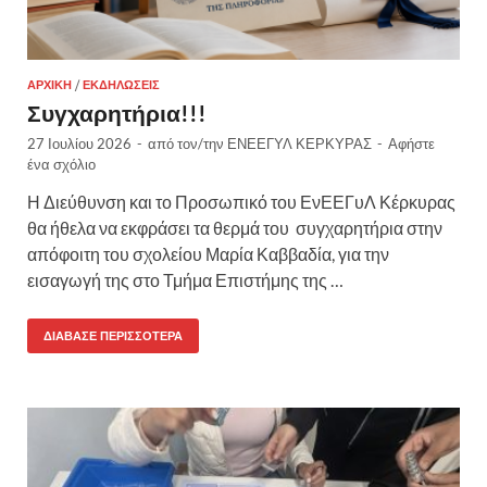
ΑΡΧΙΚΉ
/
ΕΚΔΗΛΏΣΕΙΣ
Συγχαρητήρια!!!
27 Ιουλίου 2026
-
από τον/την
ΕΝΕΕΓΥΛ ΚΕΡΚΥΡΑΣ
-
Αφήστε
ένα σχόλιο
Η Διεύθυνση και το Προσωπικό του ΕνΕΕΓυΛ Κέρκυρας
θα ήθελα να εκφράσει τα θερμά του συγχαρητήρια στην
απόφοιτη του σχολείου Μαρία Καββαδία, για την
εισαγωγή της στο Τμήμα Επιστήμης της …
ΔΙΆΒΑΣΕ ΠΕΡΙΣΣΌΤΕΡΑ