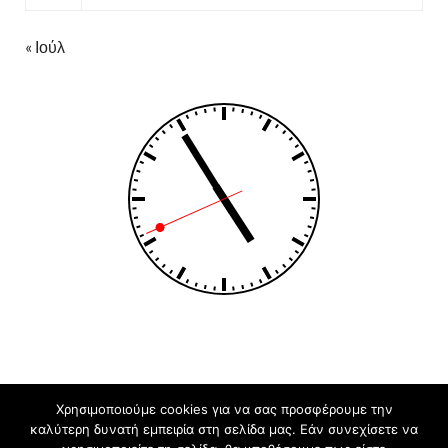
« Ιούλ
Χρησιμοποιούμε cookies για να σας προσφέρουμε την
Πνευματικά δικαιώματα © 2026
Ενιαίο Ειδικό Επαγγελματικό
καλύτερη δυνατή εμπειρία στη σελίδα μας. Εάν συνεχίσετε να
Γυμνάσιο - Λύκειο Κέρκυρας
.