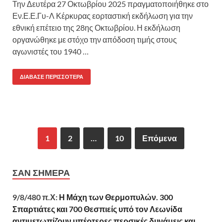
Την Δευτέρα 27 Οκτωβρίου 2025 πραγματοποιήθηκε στο
Εν.Ε.Ε.Γυ-Λ Κέρκυρας εορταστική εκδήλωση για την
εθνική επέτειο της 28ης Οκτωβρίου. Η εκδήλωση
οργανώθηκε με στόχο την απόδοση τιμής στους
αγωνιστές του 1940 …
ΔΙΆΒΑΣΕ ΠΕΡΙΣΣΌΤΕΡΑ
1
2
…
10
Επόμενα
ΣΑΝ ΣΉΜΕΡΑ
9/8/480 π.Χ:
Η Μάχη των Θερμοπυλών. 300
Σπαρτιάτες και 700 Θεσπιείς υπό τον Λεωνίδα
αντιμετωπίζουν υπέρτερες περσικές δυνάμεις και