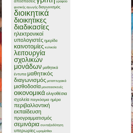
αποσπάσεις
γραφείο
διαγωνισμός
φυσικής αγωγής
διοικητικά
διοικητικες
διαδικασίες
ηλεκτρονικοί
υπολογιστές
ημερίδα
καινοτομίες
κυλικεία
λειτουργία
σχολικών
μονάδων
μαθητικά
μαθητικός
έντυπα
διαγωνισμός
μεταπτυχιακά
μισθοδοσία
μουσειοσκευές
οικονομικά
ολιγοθέσια
σχολεία
παγκόσμια ημέρα
περιβαλλοντική
εκπαίδευση
προγραμματισμός
σεμινάρια
συνταξιοδότηση
υπερωρίες
ωρομίσθιοι