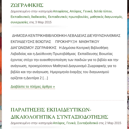
ΖΩΓΡΑΦΙΚΗΣ
Δημοσιευμένο στην κατηγορία
Αποφάσεις
,
Απόψεις
,
Γενικά
,
δελτία τύπου
,
Εκπαιδευτικές διαδικασίες
,
Εκπαιδευτικές πρωτοβουλίες
,
μαθητικός διαγωνισμός
,
συνεργασίες
στις 3 Μαρ 2015
ΔΗΜΟΣΙΑ ΚΕΝΤΡΙΚΗΒΙΒΛΙΟΘΗΚΗ ΛΕΒΑΔΕΙΑΣ ΔΙΕΥΘΥΝΣΗΑ/ΘΜΙΑΣ
ΕΚΠΑΙΔΕΥΣΗΣ ΒΟΙΩΤΙΑΣ ΠΡΟΚΗΡΥΞΗ ΜΑΘΗΤΙΚΟΥ
ΔΙΑΓΩΝΙΣΜΟΥ ΖΩΓΡΑΦΙΚΗΣ Η Δημόσια Κεντρική Βιβλιοθήκη
Λεβαδείας και η Διεύθυνση Πρωτοβάθμιας Εκπαίδευσης Βοιωτίας
έχοντας στόχο την ευαισθητοποίηση των παιδιών για το βιβλίο και την
ανάγνωση, προκηρύσσουν Μαθητικό Διαγωνισμό Ζωγραφικής για το
βιβλίο και την ανάγνωση. Ημερομηνία έναρξης του διαγωνισμού
ορίζεται η Δευτέρα 2 […]
Διαβάστε το πλήρες άρθρο »
ΠΑΡΑΙΤΗΣΕΙΣ ΕΚΠΑΙΔΕΥΤΙΚΩΝ-
ΔΙΚΑΙΟΛΟΓΗΤΙΚΑ ΣΥΝΤΑΞΙΟΔΟΤΗΣΗΣ
Δημοσιευμένο στην κατηγορία
Απόψεις
,
Γενικά
,
Συνταξιοδοτικά
στις 2 Μαρ 2015