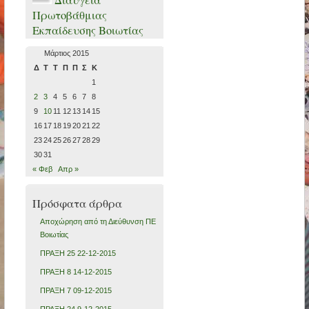
Διαύγεια
Πρωτοβάθμιας
Εκπαίδευσης Βοιωτίας
Μάρτιος 2015
Δ
Τ
Τ
Π
Π
Σ
Κ
1
2
3
4
5
6
7
8
9
10
11
12
13
14
15
16
17
18
19
20
21
22
23
24
25
26
27
28
29
30
31
« Φεβ
Απρ »
Πρόσφατα άρθρα
Αποχώρηση από τη Διεύθυνση ΠΕ
Βοιωτίας
ΠΡΑΞΗ 25 22-12-2015
ΠΡΑΞΗ 8 14-12-2015
ΠΡΑΞΗ 7 09-12-2015
ΠΡΑΞΗ 24 9-12-2015