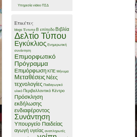
Υπηρεσία video ΠΣΔ
Ετικέτες
Βιβλία
Β επίπεδο
blogs
Έντυπα
Δελτίο Τύπου
Εγκύκλιος
Ενημερωτική
συνάντηση
Επιμορφωτικό
Πρόγραμμα
Επιμόρφωση
ΚΠΕ
Μήνυμα
Μεταθέσεις
Νέες
τεχνολογίες
Παιδαγωγικό
Περιβαλλοντικό Κέντρο
υλικό
Πρόσκληση
εκδήλωσης
ενδιαφέροντος
Συνάντηση
Υπουργείο Παιδείας
αγωγή υγείας
αναπληρωτές
γρίπη