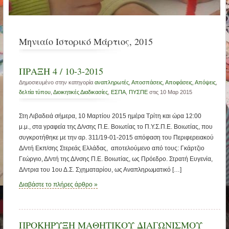
Μηνιαίο Ιστορικό Μάρτιος, 2015
ΠΡΑΞΗ 4 / 10-3-2015
Δημοσιευμένο στην κατηγορία
αναπληρωτές
,
Αποσπάσεις
,
Αποφάσεις
,
Απόψεις
,
δελτία τύπου
,
Διοικητικές Διαδικασίες
,
ΕΣΠΑ
,
ΠΥΣΠΕ
στις 10 Μαρ 2015
Στη Λιβαδειά σήμερα, 10 Μαρτίου 2015 ημέρα Τρίτη και ώρα 12:00
μ.μ., στα γραφεία της Δ/νσης Π.Ε. Βοιωτίας το Π.Υ.Σ.Π.Ε. Βοιωτίας, που
συγκροτήθηκε με την αρ. 311/19-01-2015 απόφαση του Περιφερειακού
Δ/ντή Εκπ/σης Στερεάς Ελλάδας, αποτελούμενο από τους: Γκάρτζιο
Γεώργιο, Δ/ντή της Δ/νσης Π.Ε. Βοιωτίας, ως Πρόεδρο. Στρατή Ευγενία,
Δ/ντρια του 1ου Δ.Σ. Σχηματαρίου, ως Αναπληρωματικό […]
Διαβάστε το πλήρες άρθρο »
ΠΡΟΚΗΡΥΞΗ ΜΑΘΗΤΙΚΟΥ ΔΙΑΓΩΝΙΣΜΟΥ