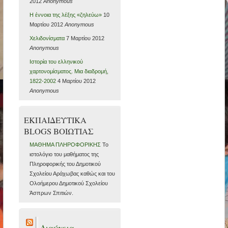
2012
Anonymous
H έννοια της λέξης «ζηλεύω»
10
Μαρτίου 2012
Anonymous
Χελιδονίσματα
7 Μαρτίου 2012
Anonymous
Ιστορία του ελληνικού
χαρτονομίσματος. Μια διαδρομή,
1822-2002
4 Μαρτίου 2012
Anonymous
ΕΚΠΑΙΔΕΥΤΙΚΑ
BLOGS ΒΟΙΩΤΙΑΣ
ΜΑΘΗΜΑ ΠΛΗΡΟΦΟΡΙΚΗΣ
Το
ιστολόγιο του μαθήματος της
Πληροφορικής του Δημοτικού
Σχολείου Αράχωβας καθώς και του
Ολοήμερου Δημοτικού Σχολείου
Άσπρων Σπιτιών.