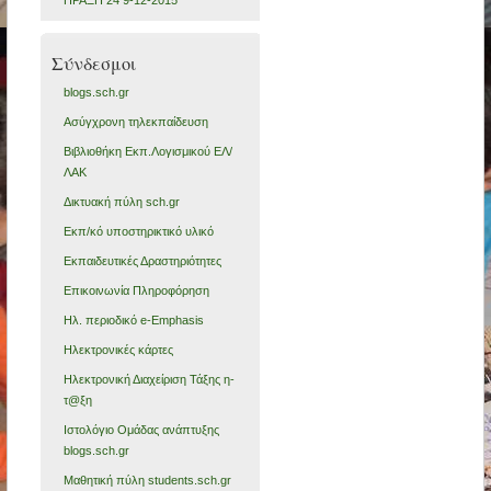
Σύνδεσμοι
blogs.sch.gr
Ασύγχρονη τηλεκπαίδευση
Βιβλιοθήκη Εκπ.Λογισμικού ΕΛ/
ΛΑΚ
Δικτυακή πύλη sch.gr
Εκπ/κό υποστηρικτικό υλικό
Εκπαιδευτικές Δραστηριότητες
Επικοινωνία Πληροφόρηση
Ηλ. περιοδικό e-Emphasis
Ηλεκτρονικές κάρτες
Ηλεκτρονική Διαχείριση Τάξης η-
τ@ξη
Ιστολόγιο Ομάδας ανάπτυξης
blogs.sch.gr
Μαθητική πύλη students.sch.gr