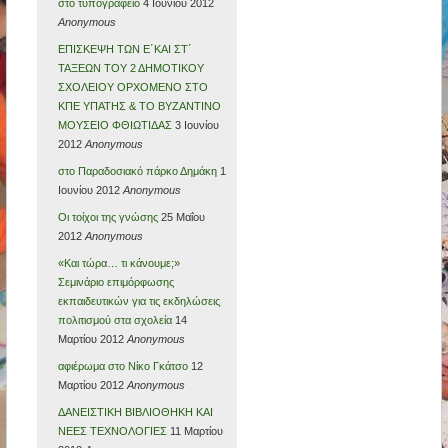
στο τυπογραφείο
4 Ιουνίου 2012
Anonymous
ΕΠΙΣΚΕΨΗ ΤΩΝ Ε΄ΚΑΙ ΣΤ΄
ΤΑΞΕΩΝ ΤΟΥ 2 ΔΗΜΟΤΙΚΟΥ
ΣΧΟΛΕΙΟΥ ΟΡΧΟΜΕΝΟ ΣΤΟ
ΚΠΕ ΥΠΑΤΗΣ & ΤΟ ΒΥΖΑΝΤΙΝΟ
ΜΟΥΣΕΙΟ ΦΘΙΩΤΙΔΑΣ
3 Ιουνίου
2012
Anonymous
στο Παραδοσιακό πάρκο Δημάκη
1
Ιουνίου 2012
Anonymous
Οι τοίχοι της γνώσης
25 Μαΐου
2012
Anonymous
«Και τώρα… τι κάνουμε;»
Σεμινάριο επιμόρφωσης
εκπαιδευτικών για τις εκδηλώσεις
πολιτισμού στα σχολεία
14
Μαρτίου 2012
Anonymous
αφιέρωμα στο Νίκο Γκάτσο
12
Μαρτίου 2012
Anonymous
ΔΑΝΕΙΣΤΙΚΗ ΒΙΒΛΙΟΘΗΚΗ ΚΑΙ
ΝΕΕΣ ΤΕΧΝΟΛΟΓΙΕΣ
11 Μαρτίου