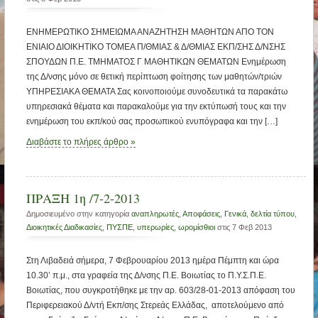
ΕΝΗΜΕΡΩΤΙΚΟ ΣΗΜΕΙΩΜΑ ΑΝΑΖΗΤΗΣΗ ΜΑΘΗΤΩΝ ΑΠΟ ΤΟΝ
ΕΝΙΑΙΟ ΔΙΟΙΚΗΤΙΚΟ ΤΟΜΕΑ Π/ΘΜΙΑΣ & Δ/ΘΜΙΑΣ ΕΚΠ/ΣΗΣ Δ/ΝΣΗΣ
ΣΠΟΥΔΩΝ Π.Ε. ΤΜΗΜΑΤΟΣ Γ ΜΑΘΗΤΙΚΩΝ ΘΕΜΑΤΩΝ Ενημέρωση
της Δ/νσης μόνο σε θετική περίπτωση φοίτησης των μαθητών/τριών
ΥΠΗΡΕΣΙΑΚΑ ΘΕΜΑΤΑ Σας κοινοποιούμε συνοδευτικά τα παρακάτω
υπηρεσιακά θέματα και παρακαλούμε για την εκτύπωσή τους και την
ενημέρωση του εκπ/κού σας προσωπικού ενυπόγραφα και την […]
Διαβάστε το πλήρες άρθρο »
ΠΡΑΞΗ 1η /7-2-2013
Δημοσιευμένο στην κατηγορία
αναπληρωτές
,
Αποφάσεις
,
Γενικά
,
δελτία τύπου
,
Διοικητικές Διαδικασίες
,
ΠΥΣΠΕ
,
υπερωρίες
,
ωρομίσθιοι
στις 7 Φεβ 2013
Στη Λιβαδειά σήμερα, 7 Φεβρουαρίου 2013 ημέρα Πέμπτη και ώρα
10.30’ π.μ., στα γραφεία της Δ/νσης Π.Ε. Βοιωτίας το Π.Υ.Σ.Π.Ε.
Βοιωτίας, που συγκροτήθηκε με την αρ. 603/28-01-2013 απόφαση του
Περιφερειακού Δ/ντή Εκπ/σης Στερεάς Ελλάδας, αποτελούμενο από