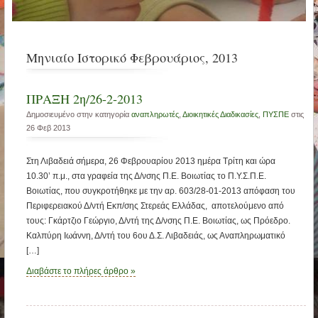
Μηνιαίο Ιστορικό Φεβρουάριος, 2013
ΠΡΑΞΗ 2η/26-2-2013
Δημοσιευμένο στην κατηγορία
αναπληρωτές
,
Διοικητικές Διαδικασίες
,
ΠΥΣΠΕ
στις
26 Φεβ 2013
Στη Λιβαδειά σήμερα, 26 Φεβρουαρίου 2013 ημέρα Τρίτη και ώρα
10.30’ π.μ., στα γραφεία της Δ/νσης Π.Ε. Βοιωτίας το Π.Υ.Σ.Π.Ε.
Βοιωτίας, που συγκροτήθηκε με την αρ. 603/28-01-2013 απόφαση του
Περιφερειακού Δ/ντή Εκπ/σης Στερεάς Ελλάδας, αποτελούμενο από
τους: Γκάρτζιο Γεώργιο, Δ/ντή της Δ/νσης Π.Ε. Βοιωτίας, ως Πρόεδρο.
Καλπύρη Ιωάννη, Δ/ντή του 6ου Δ.Σ. Λιβαδειάς, ως Αναπληρωματικό
[…]
Διαβάστε το πλήρες άρθρο »