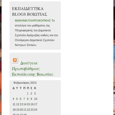
ΕΚΠΑΙΔΕΥΤΙΚΑ
BLOGS ΒΟΙΩΤΙΑΣ
ΜΑΘΗΜΑ ΠΛΗΡΟΦΟΡΙΚΗΣ
Το
ιστολόγιο του μαθήματος της
Πληροφορικής του Δημοτικού
Σχολείου Αράχωβας καθώς και του
Ολοήμερου Δημοτικού Σχολείου
Άσπρων Σπιτιών.
Διαύγεια
Πρωτοβάθμιας
Εκπαίδευσης Βοιωτίας
Φεβρουάριος 2013
Δ
Τ
Τ
Π
Π
Σ
Κ
1
2
3
4
5
6
7
8
9
10
11
12
13
14
15
16
17
18
19
20
21
22
23
24
25
26
27
28