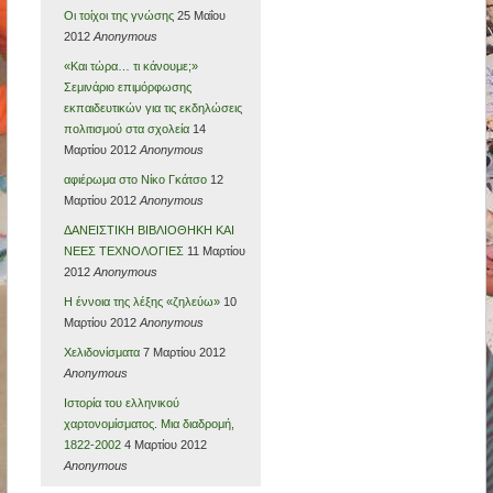
Οι τοίχοι της γνώσης
25 Μαΐου
2012
Anonymous
«Και τώρα… τι κάνουμε;»
Σεμινάριο επιμόρφωσης
εκπαιδευτικών για τις εκδηλώσεις
πολιτισμού στα σχολεία
14
Μαρτίου 2012
Anonymous
αφιέρωμα στο Νίκο Γκάτσο
12
Μαρτίου 2012
Anonymous
ΔΑΝΕΙΣΤΙΚΗ ΒΙΒΛΙΟΘΗΚΗ ΚΑΙ
ΝΕΕΣ ΤΕΧΝΟΛΟΓΙΕΣ
11 Μαρτίου
2012
Anonymous
H έννοια της λέξης «ζηλεύω»
10
Μαρτίου 2012
Anonymous
Χελιδονίσματα
7 Μαρτίου 2012
Anonymous
Ιστορία του ελληνικού
χαρτονομίσματος. Μια διαδρομή,
1822-2002
4 Μαρτίου 2012
Anonymous