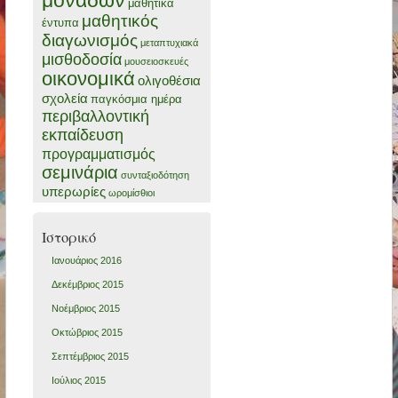
μαθητικά
μαθητικός
έντυπα
διαγωνισμός
μεταπτυχιακά
μισθοδοσία
μουσειοσκευές
οικονομικά
ολιγοθέσια
σχολεία
παγκόσμια ημέρα
περιβαλλοντική
εκπαίδευση
προγραμματισμός
σεμινάρια
συνταξιοδότηση
υπερωρίες
ωρομίσθιοι
Ιστορικό
Ιανουάριος 2016
Δεκέμβριος 2015
Νοέμβριος 2015
Οκτώβριος 2015
Σεπτέμβριος 2015
Ιούλιος 2015