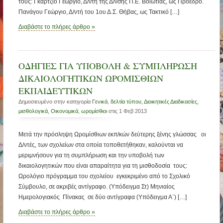
τους: Γκάρτζιο Γεώργιο, Δ/ντή της Δ/νσης Π.Ε. Βοιωτίας, ως Πρόεδρο.
Πανάγου Γεώργιο, Δ/ντή του 1ου Δ.Σ. Θήβας, ως Τακτικό […]
Διαβάστε το πλήρες άρθρο »
ΟΔΗΓΙΕΣ ΓΙΑ ΥΠΟΒΟΛΗ & ΣΥΜΠΛΗΡΩΣΗ
ΔΙΚΑΙΟΛΟΓΗΤΙΚΩΝ ΩΡΟΜΙΣΘΙΩΝ
ΕΚΠΑΙΔΕΥΤΙΚΩΝ
Δημοσιευμένο στην κατηγορία
Γενικά
,
δελτία τύπου
,
Διοικητικές Διαδικασίες
,
μισθολογικά
,
Οικονομικά
,
ωρομίσθιοι
στις 1 Φεβ 2013
Μετά την πρόσληψη Ωρομίσθιων εκπ/κών δεύτερης ξένης γλώσσας οι
Δ/ντές, των σχολείων στα οποία τοποθετήθηκαν, καλούνται να
μεριμνήσουν για τη συμπλήρωση και την υποβολή των
δικαιολογητικών που είναι απαραίτητα για τη μισθοδοσία τους:
Ωρολόγιο πρόγραμμα του σχολείου εγκεκριμένο από το Σχολικό
Σύμβουλο, σε ακριβές αντίγραφο. (Υπόδειγμα Στ) Μηνιαίος
Ημερολογιακός Πίνακας σε δύο αντίγραφα (Υπόδειγμα Α΄) […]
Διαβάστε το πλήρες άρθρο »