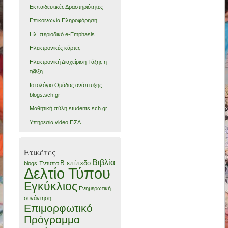
Εκπαιδευτικές Δραστηριότητες
Επικοινωνία Πληροφόρηση
Ηλ. περιοδικό e-Emphasis
Ηλεκτρονικές κάρτες
Ηλεκτρονική Διαχείριση Τάξης η-
τ@ξη
Ιστολόγιο Ομάδας ανάπτυξης
blogs.sch.gr
Μαθητική πύλη students.sch.gr
Υπηρεσία video ΠΣΔ
Ετικέτες
Βιβλία
Β επίπεδο
blogs
Έντυπα
Δελτίο Τύπου
Εγκύκλιος
Ενημερωτική
συνάντηση
Επιμορφωτικό
Πρόγραμμα