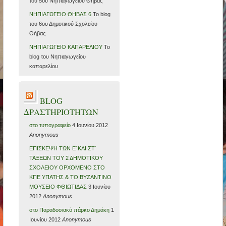
του 5ου Νηπιαγωγείου Θήβας
ΝΗΠΙΑΓΩΓΕΙΟ ΘΗΒΑΣ 6
Το blog
του 6ου Δημοτικού Σχολείου
Θήβας
ΝΗΠΙΑΓΩΓΕΙΟ ΚΑΠΑΡΕΛΙΟΥ
Το
blog του Νηπιαγωγείου
καπαρελίου
BLOG
ΔΡΑΣΤΗΡΙΟΤΗΤΩΝ
στο τυπογραφείο
4 Ιουνίου 2012
Anonymous
ΕΠΙΣΚΕΨΗ ΤΩΝ Ε΄ΚΑΙ ΣΤ΄
ΤΑΞΕΩΝ ΤΟΥ 2 ΔΗΜΟΤΙΚΟΥ
ΣΧΟΛΕΙΟΥ ΟΡΧΟΜΕΝΟ ΣΤΟ
ΚΠΕ ΥΠΑΤΗΣ & ΤΟ ΒΥΖΑΝΤΙΝΟ
ΜΟΥΣΕΙΟ ΦΘΙΩΤΙΔΑΣ
3 Ιουνίου
2012
Anonymous
στο Παραδοσιακό πάρκο Δημάκη
1
Ιουνίου 2012
Anonymous