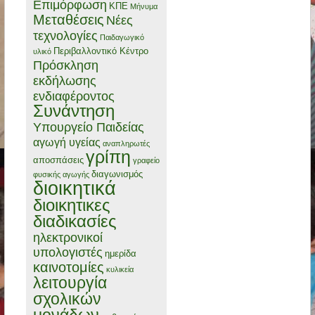
Επιμόρφωση
ΚΠΕ
Μήνυμα
Μεταθέσεις
Νέες
τεχνολογίες
Παιδαγωγικό
Περιβαλλοντικό Κέντρο
υλικό
Πρόσκληση
εκδήλωσης
ενδιαφέροντος
Συνάντηση
Υπουργείο Παιδείας
αγωγή υγείας
αναπληρωτές
γρίπη
αποσπάσεις
γραφείο
διαγωνισμός
φυσικής αγωγής
διοικητικά
διοικητικες
διαδικασίες
ηλεκτρονικοί
υπολογιστές
ημερίδα
καινοτομίες
κυλικεία
λειτουργία
σχολικών
μονάδων