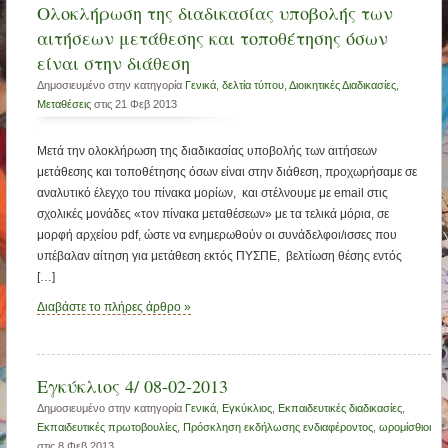
Oλοκλήρωση της διαδικασίας υποβολής των
αιτήσεων μετάθεσης και τοποθέτησης όσων
είναι στην διάθεση
Δημοσιευμένο στην κατηγορία
Γενικά
,
δελτία τύπου
,
Διοικητικές Διαδικασίες
,
Μεταθέσεις
στις 21 Φεβ 2013
Μετά την ολοκλήρωση της διαδικασίας υποβολής των αιτήσεων
μετάθεσης και τοποθέτησης όσων είναι στην διάθεση, προχωρήσαμε σε
αναλυτικό έλεγχο του πίνακα μορίων, και στέλνουμε με email στις
σχολικές μονάδες «τον πίνακα μεταθέσεων» με τα τελικά μόρια, σε
μορφή αρχείου pdf, ώστε να ενημερωθούν οι συνάδελφοι/ισσες που
υπέβαλαν αίτηση για μετάθεση εκτός ΠΥΣΠΕ, βελτίωση θέσης εντός
[…]
Διαβάστε το πλήρες άρθρο »
Εγκύκλιος 4/ 08-02-2013
Δημοσιευμένο στην κατηγορία
Γενικά
,
Εγκύκλιος
,
Εκπαιδευτικές διαδικασίες
,
Εκπαιδευτικές πρωτοβουλίες
,
Πρόσκληση εκδήλωσης ενδιαφέροντος
,
ωρομίσθιοι
στις 8 Φεβ 2013