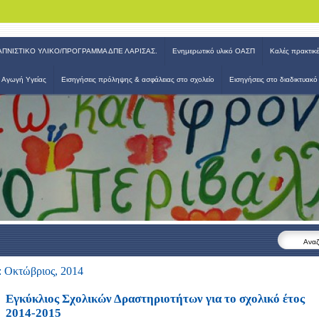
ΑΠΝΙΣΤΙΚΟ ΥΛΙΚΟ/ΠΡΟΓΡΑΜΜΑ ΔΠΕ ΛΑΡΙΣΑΣ.
Ενημερωτικό υλικό ΟΑΣΠ
Καλές πρακτικέ
 Εκπ/σης Λάρισας
Αγωγή Υγείας
Εισηγήσεις πρόληψης & ασφάλειας στο σχολείο
Εισηγήσεις στο διαδικτυακό
Αναζ
 Οκτώβριος, 2014
Εγκύκλιος Σχολικών Δραστηριοτήτων για το σχολικό έτος
2014-2015