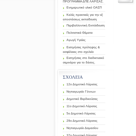
ΠΡΟΓΡΑΜΜΑ ΔΠΕ ΛΑΡΙΣΑΣ.
Ενημερωτικό υλικό ΟΑΣΠ
Καλές πρακτικές για την εξ
αποστάσεως εκπαίδευση
Περιβαλλοντική Εκπάιδευση
Πολιτιστικά Θέματα
Αγωγή Υγείας
Εισηγήσεις πρόληψης &
ασφάλειας στο σχολείο
Εισηγήσεις στο διαδικτυακό
σεμινάριο για το δάσος.
ΣΧΟΛΕΙΑ
12ο Δημοτικό Λάρισας
Νηπιαγωγείο Γόννων
Δημοτικό Βερδικούσας
11ο Δημοτικό Λάρισας
5ο Δημοτικό Λάρισας
29ο Δημοτικό Λάρισας
Νηπιαγωγείο Δαμασίου
37ο Δημοτικό Λάρισας