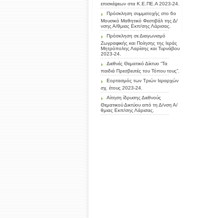
επισκέψεων στα Κ.Ε.ΠΕ.Α 2023-24.
Πρόσκληση συμμετοχής στο 6ο
Μουσικό Μαθητικό Φεστιβάλ της Δ/
νσης Α/θμιας Εκπ/σης Λάρισας.
Πρόσκληση σε Διαγωνισμό
Ζωγραφικής και Ποίησης της Ιεράς
Μητρόπολης Λαρίσης και Τυρνάβου
2023-24.
Διεθνές Θεματικό Δίκτυο “Τα
παιδιά Πρεσβευτές του Τόπου τους”.
Εορτασμός των Τριών Ιεραρχών
σχ. έτους 2023-24.
Αίτηση ίδρυσης Διεθνούς
Θεματικού Δικτύου από τη Δ/νση Α/
θμιας Εκπ/σης Λάρισας.