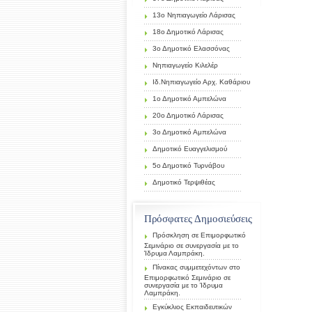
13ο Νηπιαγωγείο Λάρισας
18ο Δημοτικό Λάρισας
3ο Δημοτικό Ελασσόνας
Νηπιαγωγείο Κιλελέρ
Ιδ.Νηπιαγωγείο Αρχ. Καθάριου
1ο Δημοτικό Αμπελώνα
20ο Δημοτικό Λάρισας
3ο Δημοτικό Αμπελώνα
Δημοτικό Ευαγγελισμού
5ο Δημοτικό Τυρνάβου
Δημοτικό Τερψιθέας
Πρόσφατες Δημοσιεύσεις
Πρόσκληση σε Επιμορφωτικό
Σεμινάριο σε συνεργασία με το
Ίδρυμα Λαμπράκη.
Πίνακας συμμετεχόντων στο
Επιμορφωτικό Σεμινάριο σε
συνεργασία με το Ίδρυμα
Λαμπράκη.
Εγκύκλιος Εκπαιδευτικών