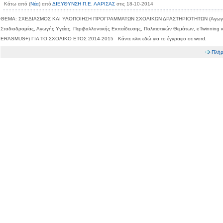
Κάτω από (
Νέα
) από
ΔΙΕΥΘΥΝΣΗ Π.Ε. ΛΑΡΙΣΑΣ
στις 18-10-2014
ΘΕΜΑ: ΣΧΕΔΙΑΣΜΟΣ ΚΑΙ ΥΛΟΠΟΙΗΣΗ ΠΡΟΓΡΑΜΜΑΤΩΝ ΣΧΟΛΙΚΩΝ ΔΡΑΣΤΗΡΙΟΤΗΤΩΝ (Αγωγ
Σταδιοδρομίας, Αγωγής Υγείας, Περιβαλλοντικής Εκπαίδευσης, Πολιτιστικών Θεμάτων, eTwinning κ
ERASMUS+) ΓΙΑ ΤΟ ΣΧΟΛΙΚΟ ΕΤΟΣ 2014-2015 Κάντε κλικ εδώ για το έγγραφο σε word.
Πλήρ