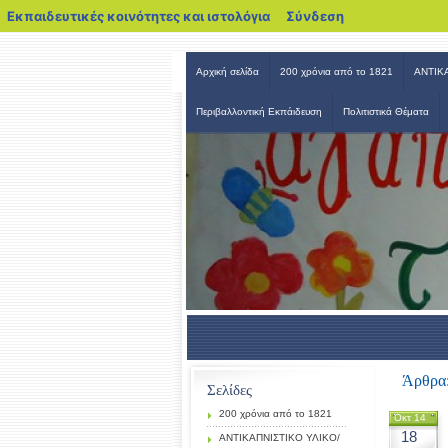
blogs.sch.gr
Εκπαιδευτικές κοινότητες και ιστολόγια
Σύνδεση
Αρχική σελίδα
200 χρόνια από το 1821
ΑΝΤΙΚ
Καινοτόμες Δράσεις Α/θμιας
Περιβαλλοντική Εκπάιδευση
Πολιτιστικά Θέματα
Άρθρα:
Σελίδες
200 χρόνια από το 1821
Οκτ 14
18
ΑΝΤΙΚΑΠΝΙΣΤΙΚΟ ΥΛΙΚΟ/