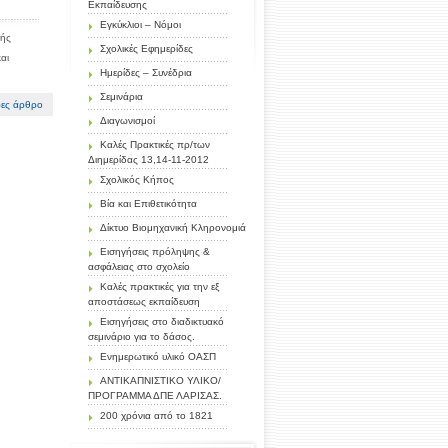
Εκπαίδευσης
Εγκύκλιοι – Νόμοι
ής
Σχολικές Εφημερίδες
αι
Ημερίδες – Συνέδρια
Σεμινάρια
ες άρθρο
Διαγωνισμοί
Καλές Πρακτικές πρ/των
Διημερίδας 13,14-11-2012
Σχολικός Κήπος
Βία και Επιθετικότητα
Δίκτυο Βιομηχανική Κληρονομιά
Εισηγήσεις πρόληψης &
ασφάλειας στο σχολείο
Καλές πρακτικές για την εξ
αποστάσεως εκπαίδευση
Εισηγήσεις στο διαδικτυακό
σεμινάριο για το δάσος.
Ενημερωτικό υλικό ΟΑΣΠ
ΑΝΤΙΚΑΠΝΙΣΤΙΚΟ ΥΛΙΚΟ/
ΠΡΟΓΡΑΜΜΑ ΔΠΕ ΛΑΡΙΣΑΣ.
200 χρόνια από το 1821