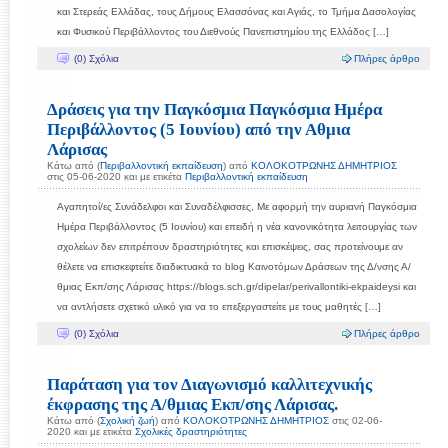
και Στερεάς Ελλάδας, τους Δήμους Ελασσόνας και Αγιάς, το Τμήμα Δασολογίας
και Φυσικού Περιβάλλοντος του Διεθνούς Πανεπιστημίου της Ελλάδος […]
(0) Σχόλια
Πλήρες άρθρο
Δράσεις για την Παγκόσμια Παγκόσμια Ημέρα
Περιβάλλοντος (5 Ιουνίου) από την Αθμια
Λάρισας
Κάτω από (
Περιβαλλοντική εκπαίδευση
) από
ΚΟΛΟΚΟΤΡΩΝΗΣ ΔΗΜΗΤΡΙΟΣ
στις 05-06-2020 και με ετικέτα
Περιβαλλοντική εκπαίδευση
Αγαπητοί/ες Συνάδελφοι και Συναδέλφισσες, Με αφορμή την αυριανή Παγκόσμια
Ημέρα Περιβάλλοντος (5 Ιουνίου) και επειδή η νέα κανονικότητα λειτουργίας των
σχολείων δεν επιτρέπουν δραστηριότητες και επισκέψεις, σας προτείνουμε αν
θέλετε να επισκεφτείτε διαδικτυακά το blog Καινοτόμων Δράσεων της Δ/νσης Α/
θμιας Εκπ/σης Λάρισας https://blogs.sch.gr/dipelar/perivallontiki-ekpaideysi και
να αντλήσετε σχετικό υλικό για να το επεξεργαστείτε με τους μαθητές […]
(0) Σχόλια
Πλήρες άρθρο
Παράταση για τον Διαγωνισμό καλλιτεχνικής
έκφρασης της Α/θμιας Εκπ/σης Λάρισας.
Κάτω από (
Σχολική ζωή
) από
ΚΟΛΟΚΟΤΡΩΝΗΣ ΔΗΜΗΤΡΙΟΣ
στις 02-06-
2020 και με ετικέτα
Σχολικές δραστηριότητες