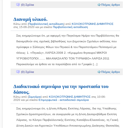
(0) Σχόλια
Πλήρες άρθρο
Διανομή υλικού.
Κάτω από (
Περιβαλλοντική εκπαίδευση
) από
ΚΟΛΟΚΟΤΡΩΝΗΣ ΔΗΜΗΤΡΙΟΣ
στις 15-06-2020 και με ετικέτα
Περιβαλλοντική εκπαίδευση
Σας ενημερώνουμε ότι, με αφορμή την Παγκόσμια Ημέρα του Περιβάλλοντος θα
διανεμηθούν στις σχολικές βιβλιοθήκες των Δημοτικών Σχολείων εκδόσεις που
πρόσφερε ο Σύλλογος Φίλων του Πηνειού & του Παραποτάμιου Πολιτισμού με
τίτλους: 1. «Πηνειός», ΛΑΡΙΣΑ 2008 2. «Κρυμμένοι θησαυροί ΜΙΚΡΟΙ
ΥΓΡΟΒΙΟΤΟΠΟΙ….… ΜΙΑ ΑΝΑΣΑ ΑΠΟ ΤΟΝ ΤΥΡΝΑΒΟ» ΛΑΡΙΣΑ 2011
Παρακαλούμε να έρθετε να τα παραλάβετε από το Γραφείο […]
(0) Σχόλια
Πλήρες άρθρο
Διαδικτυακό σεμινάριο για την προστασία του
δάσους.
Κάτω από (
Σεμινάρια
) από
ΚΟΛΟΚΟΤΡΩΝΗΣ ΔΗΜΗΤΡΙΟΣ
στις 10-06-
2020 και με ετικέτα
Επιμορφωτικά - εκπαιδευτικά σεμινάρια
Σας ενημερώνουμε ότι, η Δ/νση Α/θμιας Εκπ/σης Λάρισας, δια της Υπεύθυνης
Σχολικών Δραστηριοτήτων, σε συνεργασία με τη Δ/νση Δευτεροβάθμια Εκπ/ση
Λάρισας, το Κέντρο Περιβαλλοντικής Εκπ/σης Κισσάβου-Ελασσόνας, τη Γενική
Δ/νση Δασών και Αγροτικών Υποθέσεων Αποκεντρωμένης Διοίκησης Θεσσαλίας