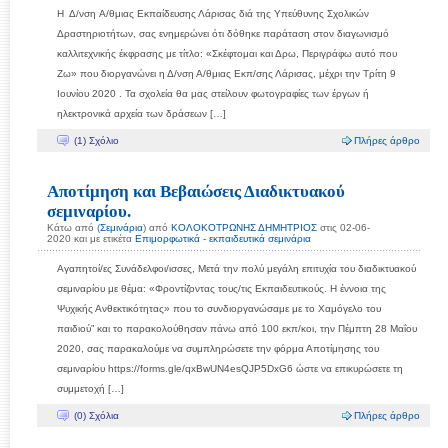
Η Δ/νση A/θμιας Εκπαίδευσης Λάρισας διά της Υπεύθυνης Σχολικών
Δραστηριοτήτων, σας ενημερώνει ότι δόθηκε παράταση στον διαγωνισμό
καλλιτεχνικής έκφρασης με τίτλο: «Σκέφτομαι και Δρω, Περιγράφω αυτό που
Ζω» που διοργανώνει η Δ/νση Α/θμιας Εκπ/σης Λάρισας, μέχρι την Τρίτη 9
Ιουνίου 2020 . Τα σχολεία θα μας στείλουν φωτογραφίες των έργων ή
ηλεκτρονικά αρχεία των δράσεων […]
(1) Σχόλιο
Πλήρες άρθρο
Αποτίμηση και Βεβαιώσεις Διαδικτυακού
σεμιναρίου.
Κάτω από (
Σεμινάρια
) από
ΚΟΛΟΚΟΤΡΩΝΗΣ ΔΗΜΗΤΡΙΟΣ
στις 02-06-
2020 και με ετικέτα
Επιμορφωτικά - εκπαιδευτικά σεμινάρια
Αγαπητοί/ες Συνάδελφοι/ισσες, Μετά την πολύ μεγάλη επιτυχία του διαδικτυακού
σεμιναρίου με θέμα: «Φροντίζοντας τους/τις Εκπαιδευτικούς. Η έννοια της
Ψυχικής Ανθεκτικότητας» που το συνδιοργανώσαμε με το Χαμόγελο του
παιδιού” και το παρακολούθησαν πάνω από 100 εκπ/κοι, την Πέμπτη 28 Μαΐου
2020, σας παρακαλούμε να συμπληρώσετε την φόρμα Αποτίμησης του
σεμιναρίου https://forms.gle/qxBwUN4esQJP5DxG6 ώστε να επικυρώσετε τη
συμμετοχή […]
(0) Σχόλια
Πλήρες άρθρο