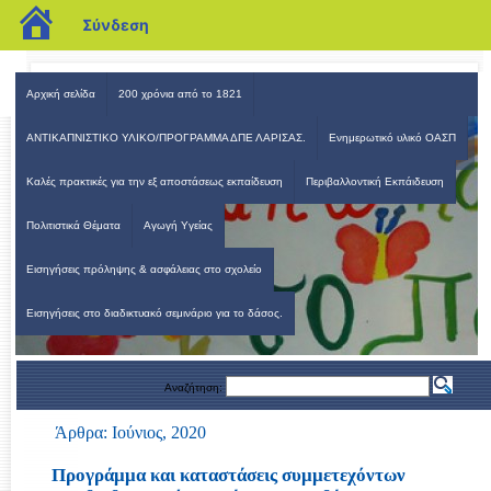
blogs.sch.gr
Σύνδεση
Αρχική σελίδα
200 χρόνια από το 1821
Καινοτόμες Δράσεις Α/θμιας Εκπ/σης Λάρισας
ΑΝΤΙΚΑΠΝΙΣΤΙΚΟ ΥΛΙΚΟ/ΠΡΟΓΡΑΜΜΑ ΔΠΕ ΛΑΡΙΣΑΣ.
Ενημερωτικό υλικό ΟΑΣΠ
Καλές πρακτικές για την εξ αποστάσεως εκπαίδευση
Περιβαλλοντική Εκπάιδευση
Πολιτιστικά Θέματα
Αγωγή Υγείας
Εισηγήσεις πρόληψης & ασφάλειας στο σχολείο
Εισηγήσεις στο διαδικτυακό σεμινάριο για το δάσος.
Αναζήτηση:
Άρθρα: Ιούνιος, 2020
Προγράμμα και καταστάσεις συμμετεχόντων