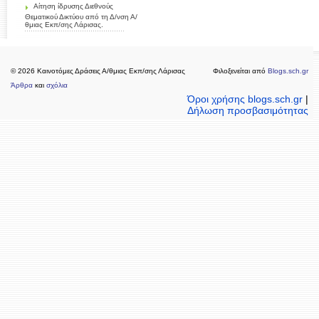
Αίτηση ίδρυσης Διεθνούς
Θεματικού Δικτύου από τη Δ/νση Α/
θμιας Εκπ/σης Λάρισας.
© 2026 Καινοτόμες Δράσεις Α/θμιας Εκπ/σης Λάρισας
Φιλοξενείται από
Blogs.sch.gr
Άρθρα
και
σχόλια
Όροι χρήσης blogs.sch.gr
|
Δήλωση προσβασιμότητας