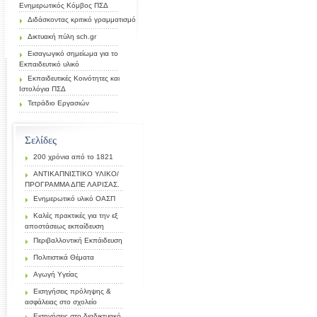
Ενημερωτικός Κόμβος ΠΣΔ
Διδάσκοντας κριτικό γραμματισμό
Δικτυακή πύλη sch.gr
Εισαγωγικό σημείωμα για το
Εκπαιδευτικό υλικό
Εκπαιδευτικές Κοινότητες και
Ιστολόγια ΠΣΔ
Τετράδιο Εργασιών
Σελίδες
200 χρόνια από το 1821
ΑΝΤΙΚΑΠΝΙΣΤΙΚΟ ΥΛΙΚΟ/
ΠΡΟΓΡΑΜΜΑ ΔΠΕ ΛΑΡΙΣΑΣ.
Ενημερωτικό υλικό ΟΑΣΠ
Καλές πρακτικές για την εξ
αποστάσεως εκπαίδευση
Περιβαλλοντική Εκπάιδευση
Πολιτιστικά Θέματα
Αγωγή Υγείας
Εισηγήσεις πρόληψης &
ασφάλειας στο σχολείο
Εισηγήσεις στο διαδικτυακό