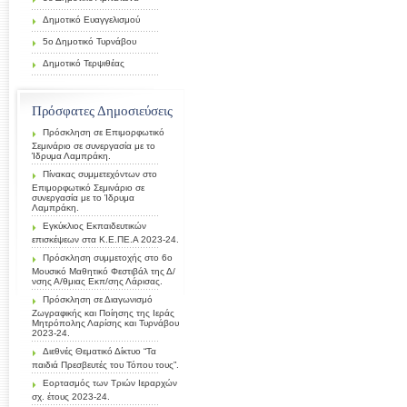
Δημοτικό Ευαγγελισμού
5ο Δημοτικό Τυρνάβου
Δημοτικό Τερψιθέας
Πρόσφατες Δημοσιεύσεις
Πρόσκληση σε Επιμορφωτικό
Σεμινάριο σε συνεργασία με το
Ίδρυμα Λαμπράκη.
Πίνακας συμμετεχόντων στο
Επιμορφωτικό Σεμινάριο σε
συνεργασία με το Ίδρυμα
Λαμπράκη.
Εγκύκλιος Εκπαιδευτικών
επισκέψεων στα Κ.Ε.ΠΕ.Α 2023-24.
Πρόσκληση συμμετοχής στο 6ο
Μουσικό Μαθητικό Φεστιβάλ της Δ/
νσης Α/θμιας Εκπ/σης Λάρισας.
Πρόσκληση σε Διαγωνισμό
Ζωγραφικής και Ποίησης της Ιεράς
Μητρόπολης Λαρίσης και Τυρνάβου
2023-24.
Διεθνές Θεματικό Δίκτυο “Τα
παιδιά Πρεσβευτές του Τόπου τους”.
Εορτασμός των Τριών Ιεραρχών
σχ. έτους 2023-24.