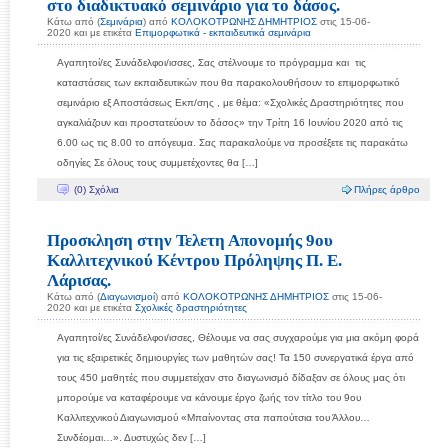
στο διαδικτυακό σεμινάριο για το δάσος.
Κάτω από (
Σεμινάρια
) από
ΚΟΛΟΚΟΤΡΩΝΗΣ ΔΗΜΗΤΡΙΟΣ
στις 15-06-
2020 και με ετικέτα
Επιμορφωτικά - εκπαιδευτικά σεμινάρια
Αγαπητοί/ες Συνάδελφοι/ισσες, Σας στέλνουμε το πρόγραμμα και τις
καταστάσεις των εκπαιδευτικών που θα παρακολουθήσουν το επιμορφωτικό
σεμινάριο εξ Αποστάσεως Εκπ/σης , με θέμα: «Σχολικές Δραστηριότητες που
αγκαλιάζουν και προστατεύουν το δάσος» την Τρίτη 16 Ιουνίου 2020 από τις
6.00 ως τις 8.00 το απόγευμα. Σας παρακαλούμε να προσέξετε τις παρακάτω
οδηγίες Σε όλους τους συμμετέχοντες θα […]
(0) Σχόλια
Πλήρες άρθρο
Προσκληση στην Τελετη Απονομής 9ου
Καλλιτεχνικού Κέντρου Πρόληψης Π. Ε.
Λάρισας.
Κάτω από (
Διαγωνισμοί
) από
ΚΟΛΟΚΟΤΡΩΝΗΣ ΔΗΜΗΤΡΙΟΣ
στις 15-06-
2020 και με ετικέτα
Σχολικές δραστηριότητες
Αγαπητοί/ες Συνάδελφοι/ισσες, Θέλουμε να σας συγχαρούμε για μια ακόμη φορά
για τις εξαιρετικές δημιουργίες των μαθητών σας! Τα 150 συνεργατικά έργα από
τους 450 μαθητές που συμμετείχαν στο διαγωνισμό δίδαξαν σε όλους μας ότι
μπορούμε να καταφέρουμε να κάνουμε έργο ζωής τον τίτλο του 9ου
Καλλιτεχνικού Διαγωνισμού «Μπαίνοντας στα παπούτσια του Άλλου…
Συνδέομαι…». Δυστυχώς δεν […]