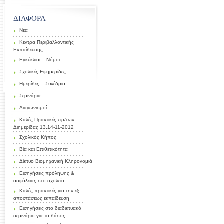
ΔΙΑΦΟΡΑ
Νέα
Κέντρα Περιβαλλοντικής
Εκπαίδευσης
Εγκύκλιοι – Νόμοι
Σχολικές Εφημερίδες
Ημερίδες – Συνέδρια
Σεμινάρια
Διαγωνισμοί
Καλές Πρακτικές πρ/των
Διημερίδας 13,14-11-2012
Σχολικός Κήπος
Βία και Επιθετικότητα
Δίκτυο Βιομηχανική Κληρονομιά
Εισηγήσεις πρόληψης &
ασφάλειας στο σχολείο
Καλές πρακτικές για την εξ
αποστάσεως εκπαίδευση
Εισηγήσεις στο διαδικτυακό
σεμινάριο για το δάσος.