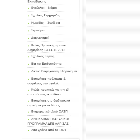
Εκπαίδευσης
Εγκύκλιοι – Νόμοι
Σχολικές Εφημερίδες
Ημερίδες – Συνέδρια
Σεμινάρια
Διαγωνισμοί
Καλές Πρακτικές πρ/των
Διημερίδας 13,14-11-2012
Σχολικός Κήπος
Βία και Επιθετικότητα
Δίκτυο Βιομηχανική Κληρονομιά
Εισηγήσεις πρόληψης &
ασφάλειας στο σχολείο
Καλές πρακτικές για την εξ
αποστάσεως εκπαίδευση
Εισηγήσεις στο διαδικτυακό
σεμινάριο για το δάσος.
Ενημερωτικό υλικό ΟΑΣΠ
ΑΝΤΙΚΑΠΝΙΣΤΙΚΟ ΥΛΙΚΟ/
ΠΡΟΓΡΑΜΜΑ ΔΠΕ ΛΑΡΙΣΑΣ.
200 χρόνια από το 1821