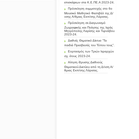
επισκέψεων στα Κ.Ε.ΠΕ.Α 2023-24.
Πρόσκληση συμμετοχής στο 6ο
Μουσικό Μαθητικό Φεστιβάλ της Δ/
νσης Α/θμιας Εκπ/σης Λάρισας.
Πρόσκληση σε Διαγωνισμό
Ζωγραφικής και Ποίησης της Ιεράς
Μητρόπολης Λαρίσης και Τυρνάβου
2023-24.
Διεθνές Θεματικό Δίκτυο “Τα
παιδιά Πρεσβευτές του Τόπου τους”.
Εορτασμός των Τριών Ιεραρχών
σχ. έτους 2023-24.
Αίτηση ίδρυσης Διεθνούς
Θεματικού Δικτύου από τη Δ/νση Α/
θμιας Εκπ/σης Λάρισας.