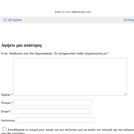
Δείτε το στο
slideshare.net
(0) Σχόλια
Πλήρ
Αφήστε μια απάντηση
Η ηλ. διεύθυνση σας δεν δημοσιεύεται.
Τα υποχρεωτικά πεδία σημειώνονται με
*
Σχόλιο
*
Όνομα
*
Email
*
Ιστότοπος
Αποθήκευσε το όνομά μου, email, και τον ιστότοπο μου σε αυτόν τον πλοηγό για την επόμε
που θα σχολιάσω.