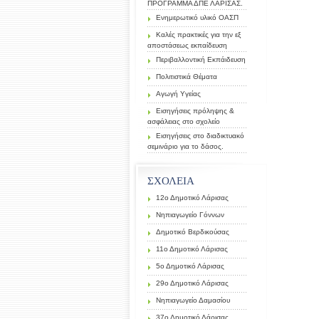
ΠΡΟΓΡΑΜΜΑ ΔΠΕ ΛΑΡΙΣΑΣ.
Ενημερωτικό υλικό ΟΑΣΠ
Καλές πρακτικές για την εξ
αποστάσεως εκπαίδευση
Περιβαλλοντική Εκπάιδευση
Πολιτιστικά Θέματα
Αγωγή Υγείας
Εισηγήσεις πρόληψης &
ασφάλειας στο σχολείο
Εισηγήσεις στο διαδικτυακό
σεμινάριο για το δάσος.
ΣΧΟΛΕΙΑ
12ο Δημοτικό Λάρισας
Νηπιαγωγείο Γόννων
Δημοτικό Βερδικούσας
11ο Δημοτικό Λάρισας
5ο Δημοτικό Λάρισας
29ο Δημοτικό Λάρισας
Νηπιαγωγείο Δαμασίου
37ο Δημοτικό Λάρισας