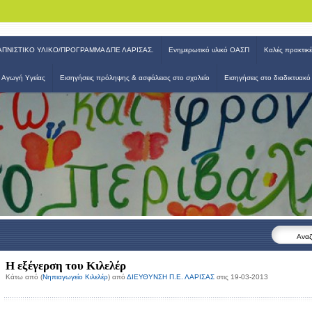
ΑΠΝΙΣΤΙΚΟ ΥΛΙΚΟ/ΠΡΟΓΡΑΜΜΑ ΔΠΕ ΛΑΡΙΣΑΣ.
Ενημερωτικό υλικό ΟΑΣΠ
Καλές πρακτικέ
 Εκπ/σης Λάρισας
Αγωγή Υγείας
Εισηγήσεις πρόληψης & ασφάλειας στο σχολείο
Εισηγήσεις στο διαδικτυακό
Αναζ
Η εξέγερση του Κιλελέρ
Κάτω από (
Νηπιαγωγείο Κιλελέρ
) από
ΔΙΕΥΘΥΝΣΗ Π.Ε. ΛΑΡΙΣΑΣ
στις 19-03-2013