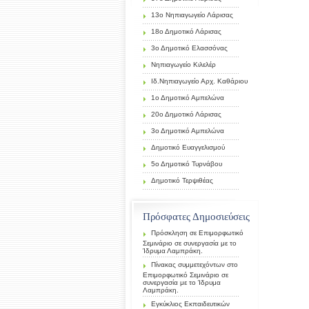
13ο Νηπιαγωγείο Λάρισας
18ο Δημοτικό Λάρισας
3ο Δημοτικό Ελασσόνας
Νηπιαγωγείο Κιλελέρ
Ιδ.Νηπιαγωγείο Αρχ. Καθάριου
1ο Δημοτικό Αμπελώνα
20ο Δημοτικό Λάρισας
3ο Δημοτικό Αμπελώνα
Δημοτικό Ευαγγελισμού
5ο Δημοτικό Τυρνάβου
Δημοτικό Τερψιθέας
Πρόσφατες Δημοσιεύσεις
Πρόσκληση σε Επιμορφωτικό
Σεμινάριο σε συνεργασία με το
Ίδρυμα Λαμπράκη.
Πίνακας συμμετεχόντων στο
Επιμορφωτικό Σεμινάριο σε
συνεργασία με το Ίδρυμα
Λαμπράκη.
Εγκύκλιος Εκπαιδευτικών