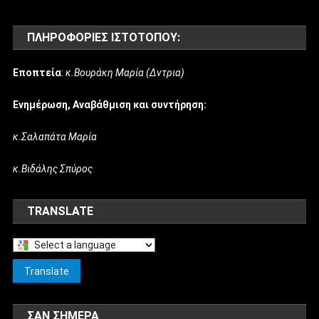
ΠΛΗΡΟΦΟΡΊΕΣ ΙΣΤΌΤΟΠΟΥ:
Εποπτεία
:
κ.Βουράκη Μαρία (Δντρια)
Ενημέρωση, Αναβάθμιση και συντήρηση:
κ.Σαλαπάτα Μαρία
κ.Βιδάλης Σπύρος
TRANSLATE
Select
a
Translate
language
to
ΣΑΝ ΣΉΜΕΡΑ
translate