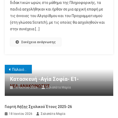
διδακτικών ωρών, στο μάθημα της Πληροφορικής, τα
παιδιά ασχολήθηκαν και ήρθαν σε μια αρχική επαφή με
τις έννοιες του Αλγορίθμου και του Προγραμματισμού
(στη γλώσσα Scratch), με τις οποίες θα ασχοληθούν και
στην συνέχεια […]
Συνέχεια ανάγνωσης
Πλοήγηση
Παλαιότερα άρθρα
άρθρων
Κατασκευή -Αγία Σοφία- Ε1-
ΝΕΑ-ΑΝΑΚΟΙΝΩΣΕΙΣ
18 Ιουνίου 2026
Σαλαπάτα Μαρία
Γιορτή Λήξης Σχολικού Έτους 2025-26
18 Ιουνίου 2026
Σαλαπάτα Μαρία