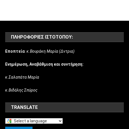
ΠΛΗΡΟΦΟΡΊΕΣ ΙΣΤΌΤΟΠΟΥ:
Εποπτεία
:
κ.Βουράκη Μαρία (Δντρια)
Ενημέρωση, Αναβάθμιση και συντήρηση:
κ.Σαλαπάτα Μαρία
κ.Βιδάλης Σπύρος
TRANSLATE
Select
a