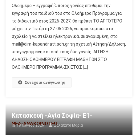
Ολοήμερο – εγγραφή Όποιος γονέας επιθυμεί την
εγγραφή του παιδιού του στο Ολοήμερο Πρόγραμμα για
το διδακτικό έτος 2026-2027, θα πρέπει ΤΟ ΑΡΓΟΤΕΡΟ
μέχρι την Τετάρτη 27-05 2026, να προσκομίσει στο
σχολείο ή να στείλει ηλεκτρονικά, σκαναρισμένη, στο
mail@dim-kapandr.att.sch.gr τη σχετική Αίτηση/Δήλωση,
υπογεγραμμένη και από τους δύο γονείς. ΑΙΤΗΣΗ-
ΔΗΛΩΣΗ ΟΛΟΗΜΕΡΟΥ ΕΓΓΡΑΦΗ ΜΑΘΗΤΩΝ ΣΤΟ
ΟΛΟΗΜΕΡΟ ΠΡΟΓΡΑΜΜΑ-ΣΧ.ΕΤΟΣ […]
Συνέχεια ανάγνωσης
Κατασκευή -Αγία Σοφία- Ε1-
ΝΕΑ-ΑΝΑΚΟΙΝΩΣΕΙΣ
18 Ιουνίου 2026
Σαλαπάτα Μαρία