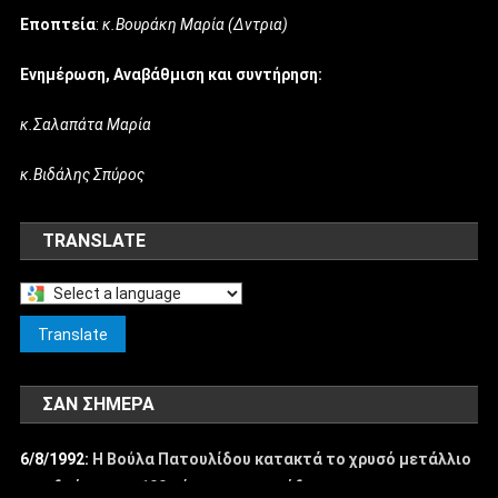
Εποπτεία
:
κ.Βουράκη Μαρία (Δντρια)
Ενημέρωση, Αναβάθμιση και συντήρηση:
κ.Σαλαπάτα Μαρία
κ.Βιδάλης Σπύρος
TRANSLATE
Select
a
Translate
language
to
ΣΑΝ ΣΉΜΕΡΑ
translate
this
6/8/1992:
Η Βούλα Πατουλίδου κατακτά το χρυσό μετάλλιο
page
στο δρόμο των 100 μέτρων με εμπόδια, στους