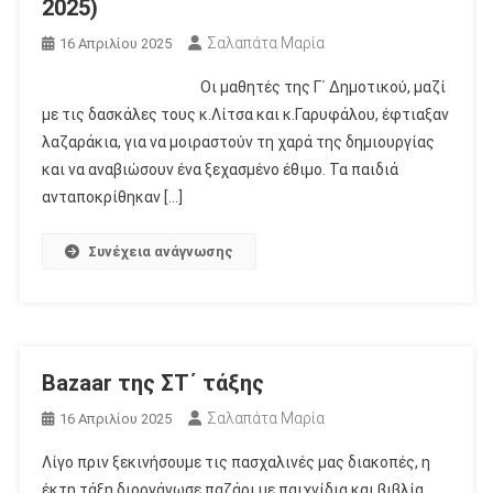
2025)
Σαλαπάτα Μαρία
16 Απριλίου 2025
Οι μαθητές της Γ΄ Δημοτικού, μαζί
με τις δασκάλες τους κ.Λίτσα και κ.Γαρυφάλου, έφτιαξαν
λαζαράκια, για να μοιραστούν τη χαρά της δημιουργίας
και να αναβιώσουν ένα ξεχασμένο έθιμο. Τα παιδιά
ανταποκρίθηκαν […]
Συνέχεια ανάγνωσης
Bazaar της ΣΤ΄ τάξης
Σαλαπάτα Μαρία
16 Απριλίου 2025
Λίγο πριν ξεκινήσουμε τις πασχαλινές μας διακοπές, η
έκτη τάξη διοργάνωσε παζάρι με παιχνίδια και βιβλία