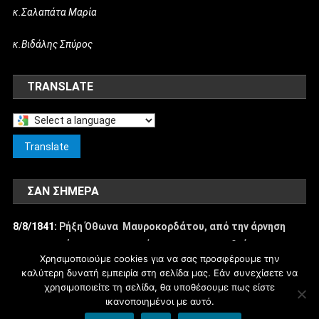
κ.Σαλαπάτα Μαρία
κ.Βιδάλης Σπύρος
TRANSLATE
Select
a
Translate
language
to
ΣΑΝ ΣΉΜΕΡΑ
translate
this
8/8/1841:
Ρήξη Όθωνα  Μαυροκορδάτου, από την άρνηση
page
των ανακτόρων να προχωρήσουν οι μεταρρυθμίσεις στην
Χρησιμοποιούμε cookies για να σας προσφέρουμε την
Ελλάδα.
καλύτερη δυνατή εμπειρία στη σελίδα μας. Εάν συνεχίσετε να
χρησιμοποιείτε τη σελίδα, θα υποθέσουμε πως είστε
ικανοποιημένοι με αυτό.
blogs.sch.gr
|
Θέμα εμφάνισης: News Portal