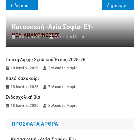
Πλοήγηση
δημιουργία παιχνιδιού scratch Στ τάξη 2025-2026
δημιουργία ιστορίας στο scratch ΄Δ τάξη
άρθρων
Κατασκευή -Αγία Σοφία- Ε1-
ΝΕΑ-ΑΝΑΚΟΙΝΩΣΕΙΣ
18 Ιουνίου 2026
Σαλαπάτα Μαρία
Γιορτή Λήξης Σχολικού Έτους 2025-26
18 Ιουνίου 2026
Σαλαπάτα Μαρία
Καλό Καλοκαίρι
18 Ιουνίου 2026
Σαλαπάτα Μαρία
Ενδοσχολική Βία
18 Ιουνίου 2026
Σαλαπάτα Μαρία
ΠΡΌΣΦΑΤΑ ΆΡΘΡΑ
Κατασκευή -Αγία Σοφία- Ε1-