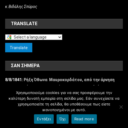
κ.Βιδάλης Σπύρος
TRANSLATE
Select
a
Translate
language
to
ΣΑΝ ΣΉΜΕΡΑ
translate
this
8/8/1841:
Ρήξη Όθωνα  Μαυροκορδάτου, από την άρνηση
page
των ανακτόρων να προχωρήσουν οι μεταρρυθμίσεις στην
Χρησιμοποιούμε cookies για να σας προσφέρουμε την
Ελλάδα.
καλύτερη δυνατή εμπειρία στη σελίδα μας. Εάν συνεχίσετε να
χρησιμοποιείτε τη σελίδα, θα υποθέσουμε πως είστε
ικανοποιημένοι με αυτό.
blogs.sch.gr
|
Θέμα εμφάνισης: News Portal
Εντάξει
Όχι
Read more
Όροι χρήσης blogs.sch.gr
|
Δήλωση προσβασιμότητας