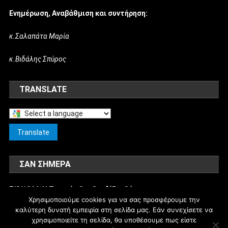
Ενημέρωση, Αναβάθμιση και συντήρηση:
κ.Σαλαπάτα Μαρία
κ.Βιδάλης Σπύρος
TRANSLATE
Select
a
Translate
language
to
ΣΑΝ ΣΉΜΕΡΑ
translate
this
7/8/1964: Η Τουρκία βομβαρδίζει θέσεις των
page
Χρησιμοποιούμε cookies για να σας προσφέρουμε την
Ελληνοκυπρίων στην Κύπρο.
καλύτερη δυνατή εμπειρία στη σελίδα μας. Εάν συνεχίσετε να
χρησιμοποιείτε τη σελίδα, θα υποθέσουμε πως είστε