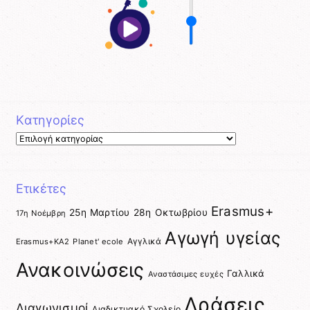
Kατηγορίες
Kατηγορίες
Ετικέτες
Erasmus+
25η Μαρτίου
28η Οκτωβρίου
17η Νοέμβρη
Αγωγή υγείας
Αγγλικά
Erasmus+KA2
Planet' ecole
Ανακοινώσεις
Γαλλικά
Αναστάσιμες ευχές
Δράσεις
Διαγωνισμοί
Διαδικτυακό Σχολείο