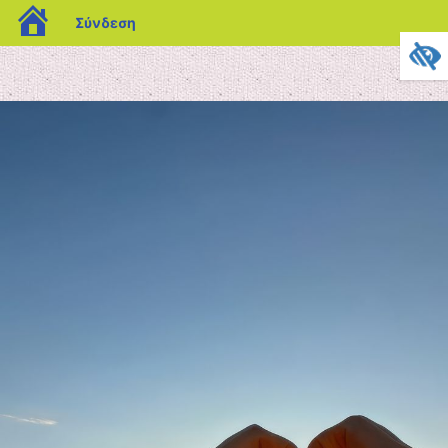
blogs.sch.gr
Σύνδεση