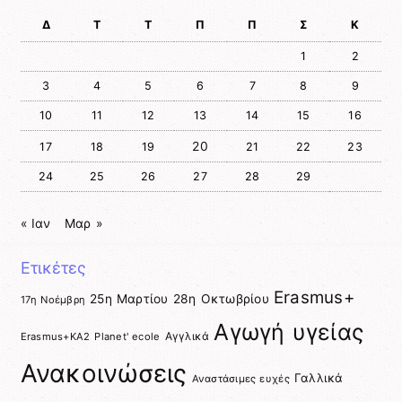
page
Δ
Τ
Τ
Π
Π
Σ
Κ
1
2
3
4
5
6
7
8
9
10
11
12
13
14
15
16
20
17
18
19
21
22
23
24
25
26
27
28
29
« Ιαν
Μαρ »
Ετικέτες
Erasmus+
25η Μαρτίου
28η Οκτωβρίου
17η Νοέμβρη
Αγωγή υγείας
Αγγλικά
Erasmus+KA2
Planet' ecole
Ανακοινώσεις
Γαλλικά
Αναστάσιμες ευχές