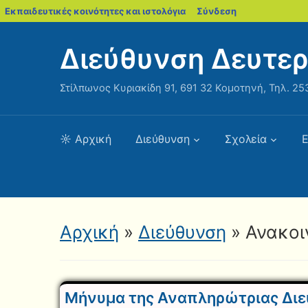
blogs.sch.gr
Εκπαιδευτικές κοινότητες και ιστολόγια
Σύνδεση
Διεύθυνση Δευτε
Στίλπωνος Κυριακίδη 91, 691 32 Κομοτηνή, Τηλ. 253
☼ Αρχική
Διεύθυνση
Σχολεία
Ε
Αρχική
»
Διεύθυνση
» Ανακοι
Μήνυμα της Αναπληρώτριας Διευ