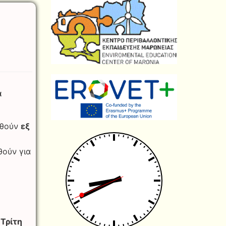
ά
ηθούν
εξ
θούν για
ν
Τρίτη