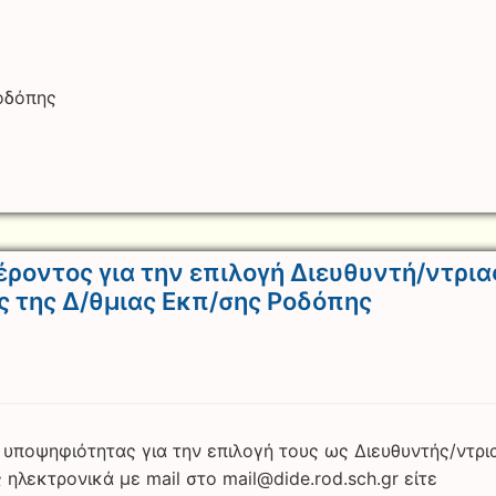
Ροδόπης
ροντος για την επιλογή Διευθυντή/ντρια
ς της Δ/θμιας Εκπ/σης Ροδόπης
 υποψηφιότητας για την επιλογή τους ως Διευθυντής/ντρι
λεκτρονικά με mail στο mail@dide.rod.sch.gr είτε