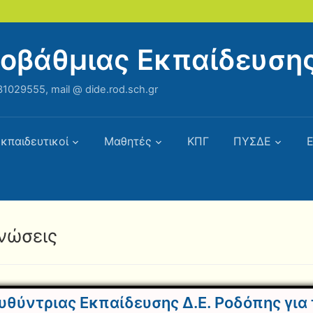
ροβάθμιας Εκπαίδευση
1029555, mail @ dide.rod.sch.gr
κπαιδευτικοί
Μαθητές
ΚΠΓ
ΠΥΣΔΕ
Ε
νώσεις
θύντριας Εκπαίδευσης Δ.Ε. Ροδόπης για 