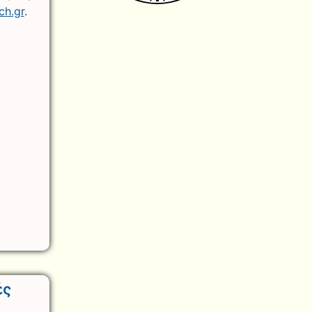
ch.gr
.
ές