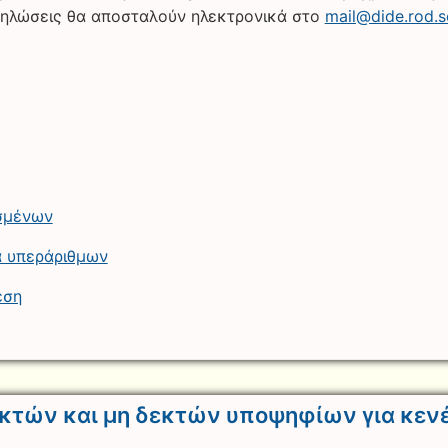
 δηλώσεις θα αποσταλούν ηλεκτρονικά στο
mail@dide.rod.s
σμένων
κά υπεράριθμων
εση
κτών και μη δεκτών υποψηφίων για κεν