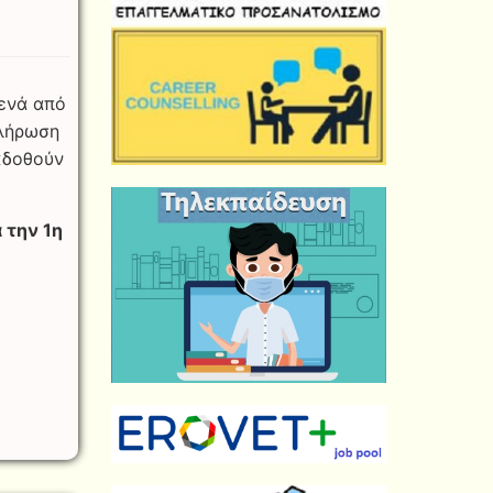
κενά από
πλήρωση
κδοθούν
 την 1η