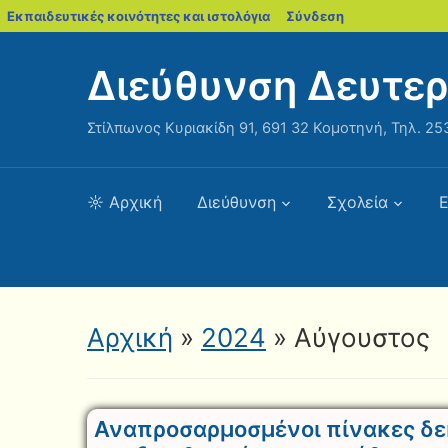
blogs.sch.gr
Εκπαιδευτικές κοινότητες και ιστολόγια
Σύνδεση
Διεύθυνση Δευτε
Στίλπωνος Κυριακίδη 91, 691 32 Κομοτηνή, Τηλ. 253
☼ Αρχική
Διεύθυνση
Σχολεία
Ε
Αρχική
»
2024
»
Αύγουστος
Αναπροσαρμοσμένοι πίνακες δ