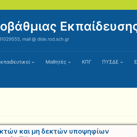
ροβάθμιας Εκπαίδευση
1029555, mail @ dide.rod.sch.gr
κπαιδευτικοί
Μαθητές
ΚΠΓ
ΠΥΣΔΕ
Ε
εκτών και μη δεκτών υποψηφίων