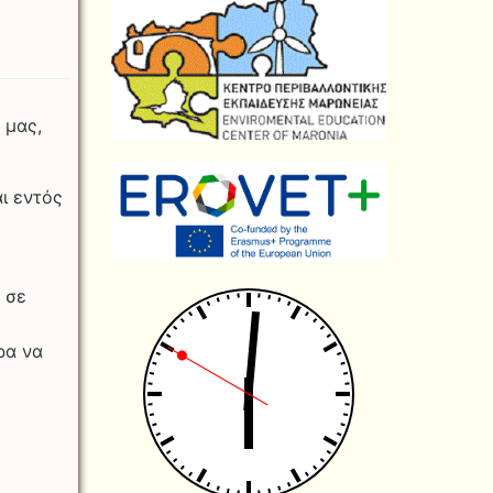
 μας,
ι εντός
 σε
ρα να