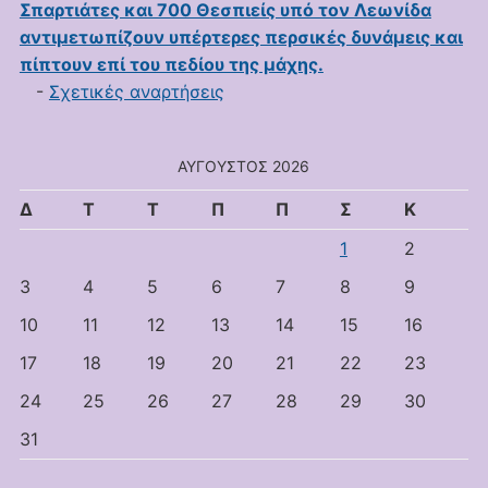
Σπαρτιάτες και 700 Θεσπιείς υπό τον Λεωνίδα
αντιμετωπίζουν υπέρτερες περσικές δυνάμεις και
πίπτουν επί του πεδίου της μάχης.
-
Σχετικές αναρτήσεις
ΑΎΓΟΥΣΤΟΣ 2026
Δ
Τ
Τ
Π
Π
Σ
Κ
1
2
3
4
5
6
7
8
9
10
11
12
13
14
15
16
17
18
19
20
21
22
23
24
25
26
27
28
29
30
31