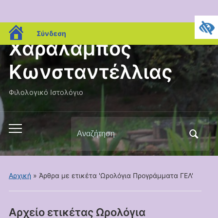
blogs.sch.gr
Σύνδεση
Χαράλαμπος
Κωνσταντέλλιας
Φιλολογικό Ιστολόγιο
Αναζήτηση
Εναλλαγή
για:
του
μενού
για
Αρχική
»
Άρθρα με ετικέτα 'Ωρολόγια Προγράμματα ΓΕΛ'
κινητά
Αρχείο ετικέτας
Ωρολόγια