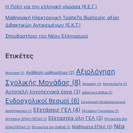
Η Πύλη για την ελληνική γλώσσα (Κ.Ε.Γ.)
Μαθησιακή Ηλεκτρονική Τράπεζα Ιδιαίτερης αξίας
Διδακτικών Αντικειμένων (Ε.Κ.Τ.)
Σπουδαστήριο του Νέου Ελληνισμού
Ετικέτες
Αξιολόγηση
Ανάθεση μαθημάτων
(2)
Myschool
(1)
Σχολικής Μονάδας
(8)
Απουσίες
(1)
Αρκτικόλεξα
(1)
Αυτοτελή λογοτεχνικά έργα
(3)
Διδακτικά Βιβλία
(1)
Ενδοσχολικοί θεσμοί
(6)
Ενημέρωση Νεοδιορισμένων/
Εξετάσεις ΓΕΛ
(4)
Αναπληρωτών
(1)
Εξετάσεις Γυμνασίου
(1)
Εξεταστέα ύλη ΓΕΛ
(3)
Εξετάσεις ΕΠΑΛ-ΠΕΠΑΛ
(1)
Εξεταστέα ύλη
Νέα
Μαθήματα ΕΠΑΛ
(2)
ΕΠΑΛ/ΠΕΠΑΛ
(1)
Εξεταστέα ύλη ΣΜΕΑΕ
(1)