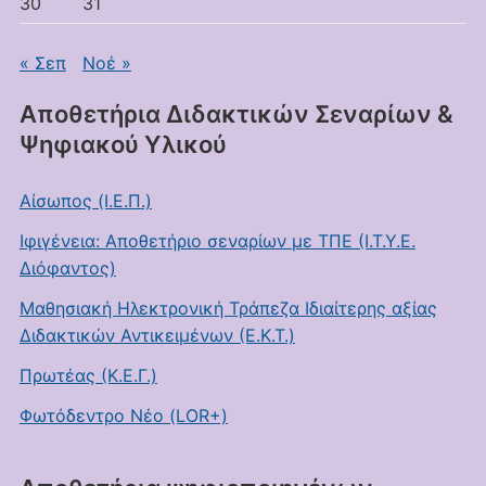
30
31
« Σεπ
Νοέ »
Αποθετήρια Διδακτικών Σεναρίων &
Ψηφιακού Υλικού
Αίσωπος (Ι.Ε.Π.)
Ιφιγένεια: Αποθετήριο σεναρίων με ΤΠΕ (Ι.Τ.Υ.Ε.
Διόφαντος)
Μαθησιακή Ηλεκτρονική Τράπεζα Ιδιαίτερης αξίας
Διδακτικών Αντικειμένων (Ε.Κ.Τ.)
Πρωτέας (Κ.Ε.Γ.)
Φωτόδεντρο Νέο (LOR+)