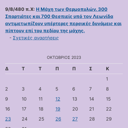
9/8/480 π.Χ:
Η Μάχη των Θερμοπυλών. 300
Σπαρτιάτες και 700 Θεσπιείς υπό τον Λεωνίδα
αντιμετωπίζουν υπέρτερες περσικές δυνάμεις και
πίπτουν επί του πεδίου της μάχης.
-
Σχετικές αναρτήσεις
ΟΚΤΏΒΡΙΟΣ 2023
Δ
Τ
Τ
Π
Π
Σ
Κ
1
2
3
4
5
6
7
8
9
10
11
12
13
14
15
16
17
18
19
20
21
22
23
24
25
26
27
28
29