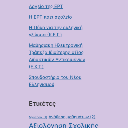
Αρχείο της ΕΡΤ
Η ΕΡΤ πάει σχολείο
Η Πύλη για την ελληνική
γλώσσα (Κ.Ε.Γ.)
Μαθησιακή Ηλεκτρονική
Τράπεζα Ιδιαίτερης αξίας
Διδακτικών Αντικειμένων
(Ε.Κ.Τ.)
Σπουδαστήριο του Νέου
Ελληνισμού
Ετικέτες
Ανάθεση μαθημάτων
(2)
Myschool
(1)
Αξιολόγηση Σχολικής