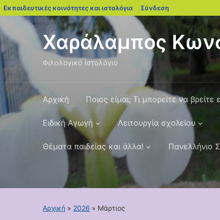
blogs.sch.gr
Εκπαιδευτικές κοινότητες και ιστολόγια
Σύνδεση
Χαράλαμπος Κωνσ
Φιλολογικό Ιστολόγιο
Αρχική
Ποιος είμαι; Τι μπορείτε να βρείτε 
Ειδική Αγωγή
Λειτουργία σχολείου
Θέματα παιδείας και άλλα!
Πανελλήνιο Σ
Αρχική
»
2026
»
Μάρτιος