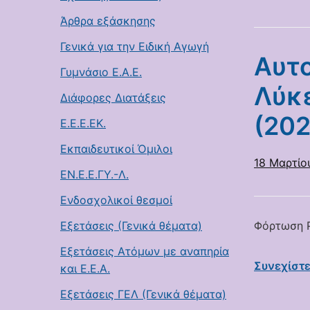
Άρθρα εξάσκησης
Γενικά για την Ειδική Αγωγή
Αυτο
Γυμνάσιο Ε.Α.Ε.
Λύκε
Διάφορες Διατάξεις
(20
Ε.Ε.Ε.ΕΚ.
Εκπαιδευτικοί Όμιλοι
18 Μαρτίο
ΕΝ.Ε.Ε.ΓΥ.-Λ.
Ενδοσχολικοί θεσμοί
Εξετάσεις (Γενικά θέματα)
Φόρτωση P
Εξετάσεις Ατόμων με αναπηρία
Συνεχίστ
και Ε.Ε.Α.
Εξετάσεις ΓΕΛ (Γενικά θέματα)