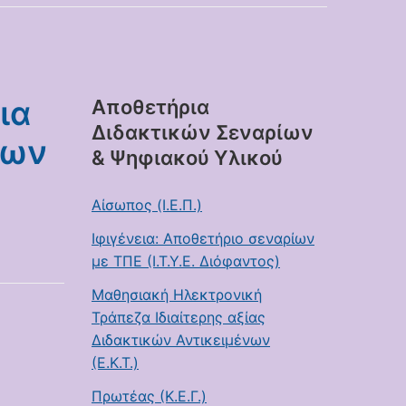
ια
Αποθετήρια
Διδακτικών Σεναρίων
εων
& Ψηφιακού Υλικού
Αίσωπος (Ι.Ε.Π.)
Ιφιγένεια: Αποθετήριο σεναρίων
με ΤΠΕ (Ι.Τ.Υ.Ε. Διόφαντος)
Μαθησιακή Ηλεκτρονική
Τράπεζα Ιδιαίτερης αξίας
Διδακτικών Αντικειμένων
(Ε.Κ.Τ.)
Πρωτέας (Κ.Ε.Γ.)