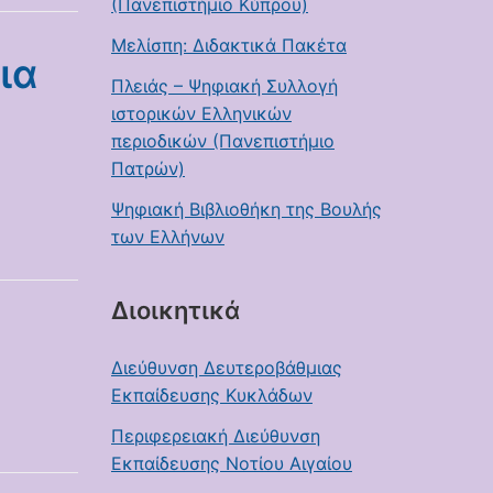
(Πανεπιστήμιο Κύπρου)
Μελίσπη: Διδακτικά Πακέτα
ια
Πλειάς – Ψηφιακή Συλλογή
ιστορικών Ελληνικών
περιοδικών (Πανεπιστήμιο
Πατρών)
Ψηφιακή Βιβλιοθήκη της Βουλής
των Ελλήνων
Διοικητικά
Διεύθυνση Δευτεροβάθμιας
Εκπαίδευσης Κυκλάδων
Περιφερειακή Διεύθυνση
Εκπαίδευσης Νοτίου Αιγαίου