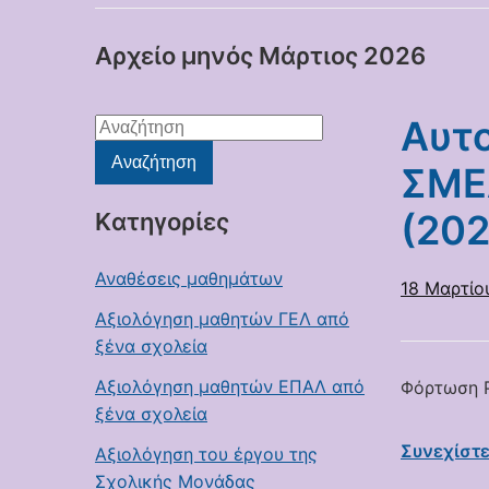
Αρχείο μηνός
Μάρτιος 2026
Αυτο
Αναζήτηση
για:
Αναζήτηση
ΣΜΕ
(20
Kατηγορίες
Αναθέσεις μαθημάτων
18 Μαρτίο
Αξιολόγηση μαθητών ΓΕΛ από
ξένα σχολεία
Αξιολόγηση μαθητών ΕΠΑΛ από
Φόρτωση P
ξένα σχολεία
Συνεχίστ
Αξιολόγηση του έργου της
Σχολικής Μονάδας