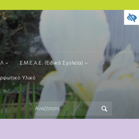
ΑΛ
Σ.Μ.Ε.Α.Ε. (Ειδικά Σχολεία)
ορφωτικό Υλικό
Αναζήτηση
για: