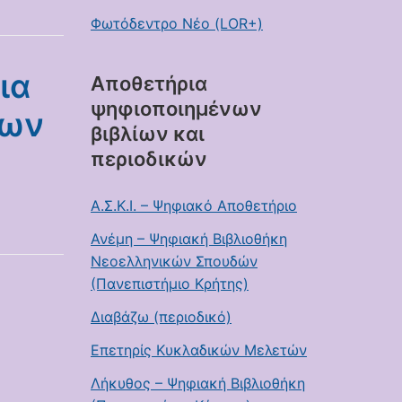
Φωτόδεντρο Νέο (LOR+)
ια
Αποθετήρια
ψηφιοποιημένων
εων
βιβλίων και
περιοδικών
Α.Σ.Κ.Ι. – Ψηφιακό Αποθετήριο
Ανέμη – Ψηφιακή Βιβλιοθήκη
Νεοελληνικών Σπουδών
(Πανεπιστήμιο Κρήτης)
Διαβάζω (περιοδικό)
Επετηρίς Κυκλαδικών Μελετών
Λήκυθος – Ψηφιακή Βιβλιοθήκη