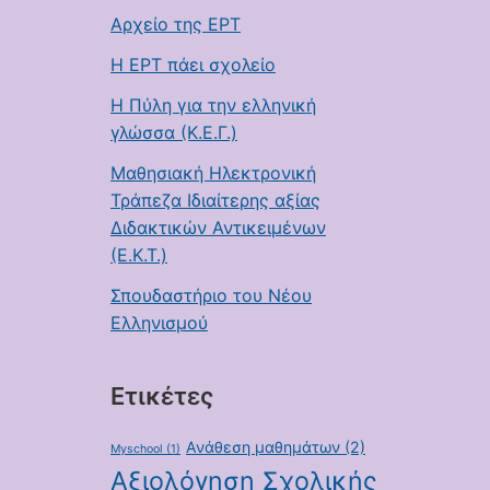
Αρχείο της ΕΡΤ
Η ΕΡΤ πάει σχολείο
Η Πύλη για την ελληνική
γλώσσα (Κ.Ε.Γ.)
Μαθησιακή Ηλεκτρονική
Τράπεζα Ιδιαίτερης αξίας
Διδακτικών Αντικειμένων
(Ε.Κ.Τ.)
Σπουδαστήριο του Νέου
Ελληνισμού
Ετικέτες
Ανάθεση μαθημάτων
(2)
Myschool
(1)
Αξιολόγηση Σχολικής