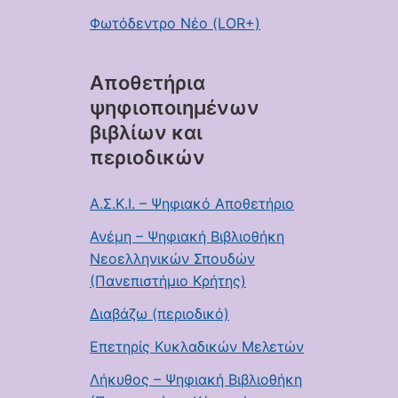
Φωτόδεντρο Νέο (LOR+)
Αποθετήρια
ψηφιοποιημένων
βιβλίων και
περιοδικών
Α.Σ.Κ.Ι. – Ψηφιακό Αποθετήριο
Ανέμη – Ψηφιακή Βιβλιοθήκη
Νεοελληνικών Σπουδών
(Πανεπιστήμιο Κρήτης)
Διαβάζω (περιοδικό)
Επετηρίς Κυκλαδικών Μελετών
Λήκυθος – Ψηφιακή Βιβλιοθήκη