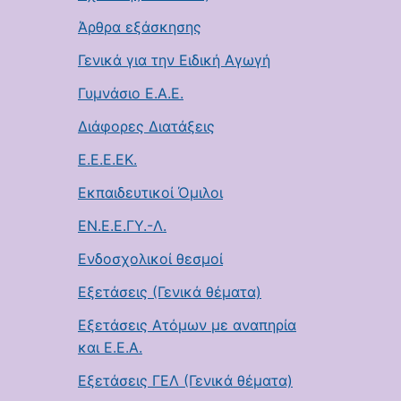
Άρθρα εξάσκησης
Γενικά για την Ειδική Αγωγή
Γυμνάσιο Ε.Α.Ε.
Διάφορες Διατάξεις
Ε.Ε.Ε.ΕΚ.
Εκπαιδευτικοί Όμιλοι
ΕΝ.Ε.Ε.ΓΥ.-Λ.
Ενδοσχολικοί θεσμοί
Εξετάσεις (Γενικά θέματα)
Εξετάσεις Ατόμων με αναπηρία
και Ε.Ε.Α.
Εξετάσεις ΓΕΛ (Γενικά θέματα)