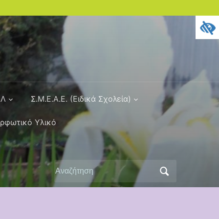
ΑΛ
Σ.Μ.Ε.Α.Ε. (Ειδικά Σχολεία)
ορφωτικό Υλικό
Αναζήτηση
για: