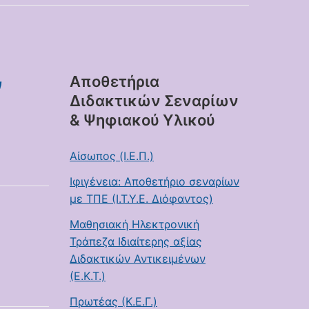
ν
Αποθετήρια
Διδακτικών Σεναρίων
& Ψηφιακού Υλικού
Αίσωπος (Ι.Ε.Π.)
Ιφιγένεια: Αποθετήριο σεναρίων
με ΤΠΕ (Ι.Τ.Υ.Ε. Διόφαντος)
Μαθησιακή Ηλεκτρονική
Τράπεζα Ιδιαίτερης αξίας
Διδακτικών Αντικειμένων
(Ε.Κ.Τ.)
Πρωτέας (Κ.Ε.Γ.)