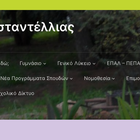
ταντέλλιας
εδώ;
Γυμνάσιο
Γενικό Λύκειο
ΕΠΑΛ – ΠΕΠ
Νέα Προγράμματα Σπουδών
Νομοθεσία
Επιμ
χολικό Δίκτυο