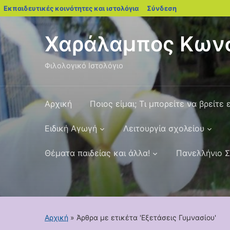
blogs.sch.gr
Εκπαιδευτικές κοινότητες και ιστολόγια
Σύνδεση
Χαράλαμπος Κωνσ
Φιλολογικό Ιστολόγιο
Αρχική
Ποιος είμαι; Τι μπορείτε να βρείτε 
Ειδική Αγωγή
Λειτουργία σχολείου
Θέματα παιδείας και άλλα!
Πανελλήνιο Σ
Αρχική
»
Άρθρα με ετικέτα 'Εξετάσεις Γυμνασίου'