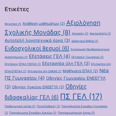
Ετικέτες
Αξιολόγηση
Ανάθεση μαθημάτων
(2)
Myschool
(1)
Σχολικής Μονάδας
(8)
Απουσίες
(1)
Αρκτικόλεξα
(1)
Αυτοτελή λογοτεχνικά έργα
(3)
Διδακτικά Βιβλία
(1)
Ενδοσχολικοί θεσμοί
(6)
Ενημέρωση Νεοδιορισμένων/
Εξετάσεις ΓΕΛ
(4)
Αναπληρωτών
(1)
Εξετάσεις Γυμνασίου
(1)
Εξεταστέα ύλη ΓΕΛ
(3)
Εξετάσεις ΕΠΑΛ-ΠΕΠΑΛ
(1)
Εξεταστέα ύλη
Νέα
Μαθήματα ΕΠΑΛ
(2)
ΕΠΑΛ/ΠΕΠΑΛ
(1)
Εξεταστέα ύλη ΣΜΕΑΕ
(1)
ΠΣ Γυμνασίου
(4)
Οδηγίες Γυμνασίου ΕΝΕΕΓΥΛ
Οδηγίες
(3)
Οδηγίες Λυκείου ΕΝΕΕΓΥΛ
(2)
ΠΣ ΓΕΛ
(17)
διδασκαλίας ΓΕΛ
(6)
Παιδαγωγικά μέτρα
(1)
Πανελλαδικές
(1)
Προγράμματα Σπουδών Γυμνασίου
(1)
Προγράμματα Σπουδών Λυκείου
(1)
Προγραμματισμός έργου
(1)