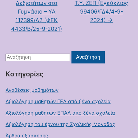
Δεξιοτήτων στο
Τ.Υ. ΖΕΠ (Εγκύκλιος
Γυμνάσιο – ΥΑ
99406/ΓΔ4/4-9-
117399/Δ2 (ΦΕΚ
2024)
→
4433/Β/25-9-2021)
Αναζήτηση
Αναζήτηση
για:
Kατηγορίες
Αναθέσεις μαθημάτων
Αξιολόγηση μαθητών ΓΕΛ από ξένα σχολεία
Αξιολόγηση μαθητών ΕΠΑΛ από ξένα σχολεία
Αξιολόγηση του έργου της Σχολικής Μονάδας
Άρθρα εξάσκησης