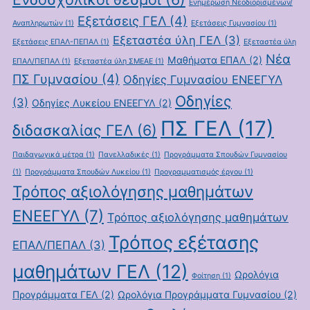
Ενημέρωση Νεοδιορισμένων/
Εξετάσεις ΓΕΛ
(4)
Αναπληρωτών
(1)
Εξετάσεις Γυμνασίου
(1)
Εξεταστέα ύλη ΓΕΛ
(3)
Εξετάσεις ΕΠΑΛ-ΠΕΠΑΛ
(1)
Εξεταστέα ύλη
Νέα
Μαθήματα ΕΠΑΛ
(2)
ΕΠΑΛ/ΠΕΠΑΛ
(1)
Εξεταστέα ύλη ΣΜΕΑΕ
(1)
ΠΣ Γυμνασίου
(4)
Οδηγίες Γυμνασίου ΕΝΕΕΓΥΛ
Οδηγίες
(3)
Οδηγίες Λυκείου ΕΝΕΕΓΥΛ
(2)
ΠΣ ΓΕΛ
(17)
διδασκαλίας ΓΕΛ
(6)
Παιδαγωγικά μέτρα
(1)
Πανελλαδικές
(1)
Προγράμματα Σπουδών Γυμνασίου
(1)
Προγράμματα Σπουδών Λυκείου
(1)
Προγραμματισμός έργου
(1)
Τρόπος αξιολόγησης μαθημάτων
ΕΝΕΕΓΥΛ
(7)
Τρόπος αξιολόγησης μαθημάτων
Τρόπος εξέτασης
ΕΠΑΛ/ΠΕΠΑΛ
(3)
μαθημάτων ΓΕΛ
(12)
Ωρολόγια
Φοίτηση
(1)
Προγράμματα ΓΕΛ
(2)
Ωρολόγια Προγράμματα Γυμνασίου
(2)