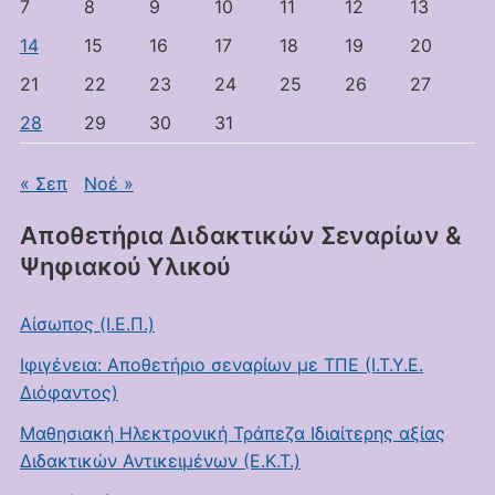
7
8
9
10
11
12
13
14
15
16
17
18
19
20
21
22
23
24
25
26
27
28
29
30
31
« Σεπ
Νοέ »
Αποθετήρια Διδακτικών Σεναρίων &
Ψηφιακού Υλικού
Αίσωπος (Ι.Ε.Π.)
Ιφιγένεια: Αποθετήριο σεναρίων με ΤΠΕ (Ι.Τ.Υ.Ε.
Διόφαντος)
Μαθησιακή Ηλεκτρονική Τράπεζα Ιδιαίτερης αξίας
Διδακτικών Αντικειμένων (Ε.Κ.Τ.)