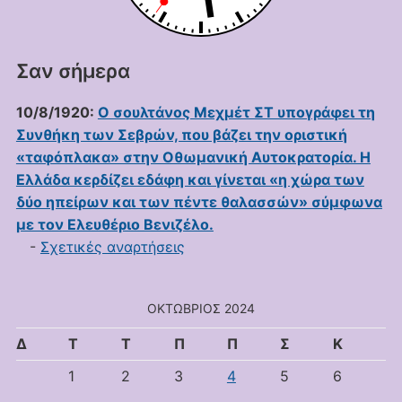
Σαν σήμερα
10/8/1920:
Ο σουλτάνος Μεχμέτ ΣΤ υπογράφει τη
Συνθήκη των Σεβρών, που βάζει την οριστική
«ταφόπλακα» στην Οθωμανική Αυτοκρατορία. Η
Ελλάδα κερδίζει εδάφη και γίνεται «η χώρα των
δύο ηπείρων και των πέντε θαλασσών» σύμφωνα
με τον Ελευθέριο Βενιζέλο.
-
Σχετικές αναρτήσεις
ΟΚΤΏΒΡΙΟΣ 2024
Δ
Τ
Τ
Π
Π
Σ
Κ
1
2
3
4
5
6