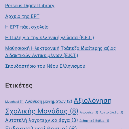
Perseus Digital Library
Αρχείο της ΕΡΤ
Η ΕΡΤ πάει σχολείο
Η Πύλη για την ελληνική γλώσσα (Κ.Ε.Γ.)
Μαθησιακή Ηλεκτρονική Τράπεζα Ιδιαίτερης αξίας
Διδακτικών Αντικειμένων (Ε.Κ.Τ.)
Σπουδαστήριο του Νέου Ελληνισμού
Ετικέτες
Αξιολόγηση
Ανάθεση μαθημάτων
(2)
Myschool
(1)
Σχολικής Μονάδας
(8)
Απουσίες
(1)
Αρκτικόλεξα
(1)
Αυτοτελή λογοτεχνικά έργα
(3)
Διδακτικά Βιβλία
(1)
Ενδοσχολικοί θεσμοί
(6)