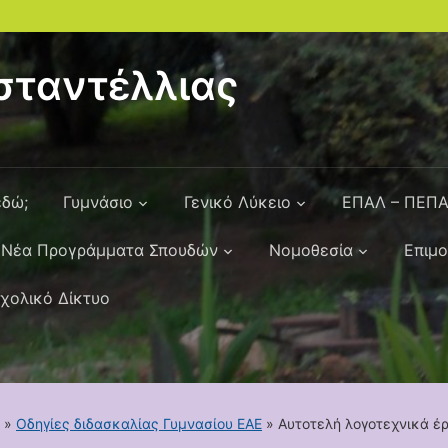
ταντέλλιας
εδώ;
Γυμνάσιο
Γενικό Λύκειο
ΕΠΑΛ – ΠΕΠ
Νέα Προγράμματα Σπουδών
Νομοθεσία
Επιμ
χολικό Δίκτυο
»
Οδηγίες διδασκαλίας Γυμνασίου ΕΑΕ
»
Αυτοτελή λογοτεχνικά έ