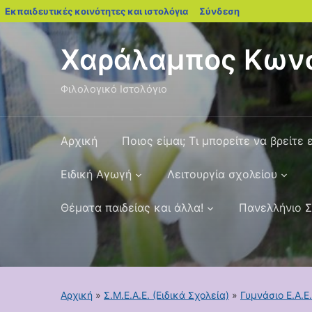
blogs.sch.gr
Εκπαιδευτικές κοινότητες και ιστολόγια
Σύνδεση
Χαράλαμπος Κωνσ
Φιλολογικό Ιστολόγιο
Αρχική
Ποιος είμαι; Τι μπορείτε να βρείτε 
Ειδική Αγωγή
Λειτουργία σχολείου
Θέματα παιδείας και άλλα!
Πανελλήνιο Σ
Αρχική
»
Σ.Μ.Ε.Α.Ε. (Ειδικά Σχολεία)
»
Γυμνάσιο Ε.Α.Ε.