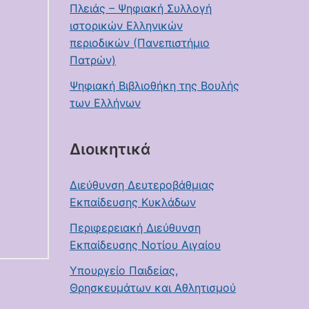
Πλειάς – Ψηφιακή Συλλογή
ιστορικών Ελληνικών
περιοδικών (Πανεπιστήμιο
Πατρών)
Ψηφιακή Βιβλιοθήκη της Βουλής
των Ελλήνων
Διοικητικά
Διεύθυνση Δευτεροβάθμιας
Εκπαίδευσης Κυκλάδων
Περιφερειακή Διεύθυνση
Εκπαίδευσης Νοτίου Αιγαίου
Υπουργείο Παιδείας,
Θρησκευμάτων και Αθλητισμού