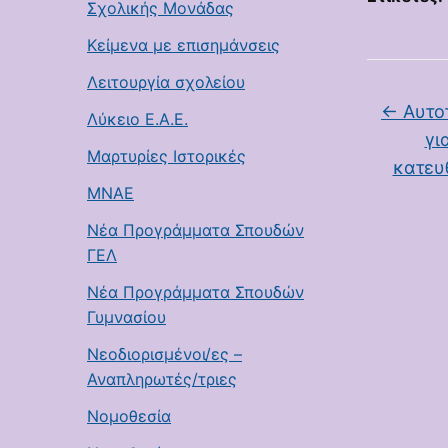
Σχολικής Μονάδας
Κείμενα με επισημάνσεις
Λειτουργία σχολείου
←
Αυτοτ
Λύκειο Ε.Α.Ε.
γι
Μαρτυρίες Ιστορικές
κατευ
ΜΝΑΕ
Νέα Προγράμματα Σπουδών
ΓΕΛ
Νέα Προγράμματα Σπουδών
Γυμνασίου
Νεοδιορισμένοι/ες –
Αναπληρωτές/τριες
Νομοθεσία