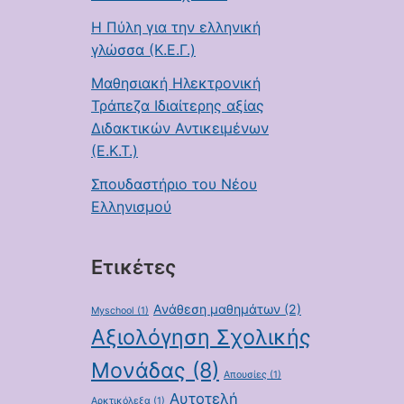
Η Πύλη για την ελληνική
γλώσσα (Κ.Ε.Γ.)
Μαθησιακή Ηλεκτρονική
Τράπεζα Ιδιαίτερης αξίας
Διδακτικών Αντικειμένων
(Ε.Κ.Τ.)
Σπουδαστήριο του Νέου
Ελληνισμού
Ετικέτες
Ανάθεση μαθημάτων
(2)
Myschool
(1)
Αξιολόγηση Σχολικής
Μονάδας
(8)
Απουσίες
(1)
Αυτοτελή
Αρκτικόλεξα
(1)