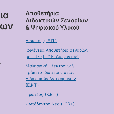
ια
Αποθετήρια
Διδακτικών Σεναρίων
εων
& Ψηφιακού Υλικού
Αίσωπος (Ι.Ε.Π.)
Ιφιγένεια: Αποθετήριο σεναρίων
με ΤΠΕ (Ι.Τ.Υ.Ε. Διόφαντος)
,
Μαθησιακή Ηλεκτρονική
Τράπεζα Ιδιαίτερης αξίας
Διδακτικών Αντικειμένων
(Ε.Κ.Τ.)
Πρωτέας (Κ.Ε.Γ.)
Φωτόδεντρο Νέο (LOR+)