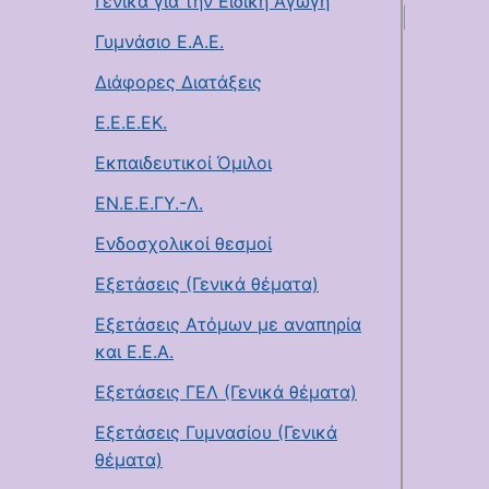
Γενικά για την Ειδική Αγωγή
Γυμνάσιο Ε.Α.Ε.
Διάφορες Διατάξεις
Ε.Ε.Ε.ΕΚ.
Εκπαιδευτικοί Όμιλοι
ΕΝ.Ε.Ε.ΓΥ.-Λ.
Ενδοσχολικοί θεσμοί
Εξετάσεις (Γενικά θέματα)
Εξετάσεις Ατόμων με αναπηρία
και Ε.Ε.Α.
Εξετάσεις ΓΕΛ (Γενικά θέματα)
Εξετάσεις Γυμνασίου (Γενικά
θέματα)