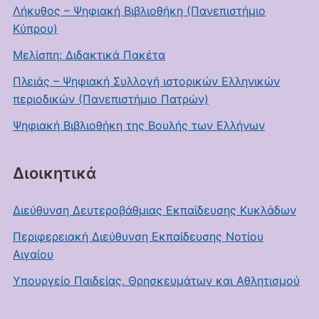
Λήκυθος – Ψηφιακή Βιβλιοθήκη (Πανεπιστήμιο
Κύπρου)
Μελίσπη: Διδακτικά Πακέτα
Πλειάς – Ψηφιακή Συλλογή ιστορικών Ελληνικών
περιοδικών (Πανεπιστήμιο Πατρών)
Ψηφιακή Βιβλιοθήκη της Βουλής των Ελλήνων
Διοικητικά
Διεύθυνση Δευτεροβάθμιας Εκπαίδευσης Κυκλάδων
Περιφερειακή Διεύθυνση Εκπαίδευσης Νοτίου
Αιγαίου
Υπουργείο Παιδείας, Θρησκευμάτων και Αθλητισμού