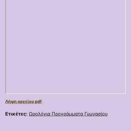
Λήψη αρχείου pdf
.
Ετικέτες:
Ωρολόγια Προγράμματα Γυμνασίου