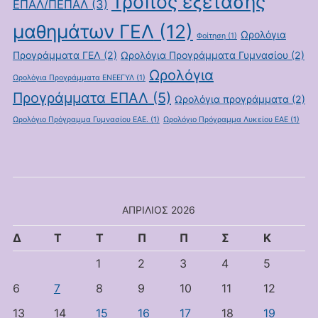
Τρόπος εξέτασης
ΕΠΑΛ/ΠΕΠΑΛ
(3)
μαθημάτων ΓΕΛ
(12)
Ωρολόγια
Φοίτηση
(1)
Προγράμματα ΓΕΛ
(2)
Ωρολόγια Προγράμματα Γυμνασίου
(2)
Ωρολόγια
Ωρολόγια Προγράμματα ΕΝΕΕΓΥΛ
(1)
Προγράμματα ΕΠΑΛ
(5)
Ωρολόγια προγράμματα
(2)
Ωρολόγιο Πρόγραμμα Γυμνασίου ΕΑΕ.
(1)
Ωρολόγιο Πρόγραμμα Λυκείου ΕΑΕ
(1)
ΑΠΡΊΛΙΟΣ 2026
Δ
Τ
Τ
Π
Π
Σ
Κ
1
2
3
4
5
6
7
8
9
10
11
12
13
14
15
16
17
18
19