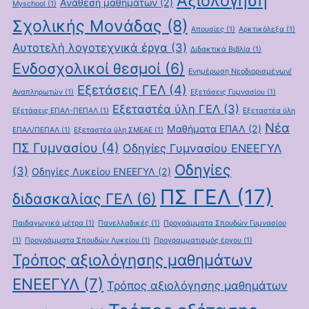
Αξιολόγηση
Ανάθεση μαθημάτων
(2)
Myschool
(1)
Σχολικής Μονάδας
(8)
Απουσίες
(1)
Αρκτικόλεξα
(1)
Αυτοτελή λογοτεχνικά έργα
(3)
Διδακτικά Βιβλία
(1)
Ενδοσχολικοί θεσμοί
(6)
Ενημέρωση Νεοδιορισμένων/
Εξετάσεις ΓΕΛ
(4)
Αναπληρωτών
(1)
Εξετάσεις Γυμνασίου
(1)
Εξεταστέα ύλη ΓΕΛ
(3)
Εξετάσεις ΕΠΑΛ-ΠΕΠΑΛ
(1)
Εξεταστέα ύλη
Νέα
Μαθήματα ΕΠΑΛ
(2)
ΕΠΑΛ/ΠΕΠΑΛ
(1)
Εξεταστέα ύλη ΣΜΕΑΕ
(1)
ΠΣ Γυμνασίου
(4)
Οδηγίες Γυμνασίου ΕΝΕΕΓΥΛ
Οδηγίες
(3)
Οδηγίες Λυκείου ΕΝΕΕΓΥΛ
(2)
ΠΣ ΓΕΛ
(17)
διδασκαλίας ΓΕΛ
(6)
Παιδαγωγικά μέτρα
(1)
Πανελλαδικές
(1)
Προγράμματα Σπουδών Γυμνασίου
(1)
Προγράμματα Σπουδών Λυκείου
(1)
Προγραμματισμός έργου
(1)
Τρόπος αξιολόγησης μαθημάτων
ΕΝΕΕΓΥΛ
(7)
Τρόπος αξιολόγησης μαθημάτων