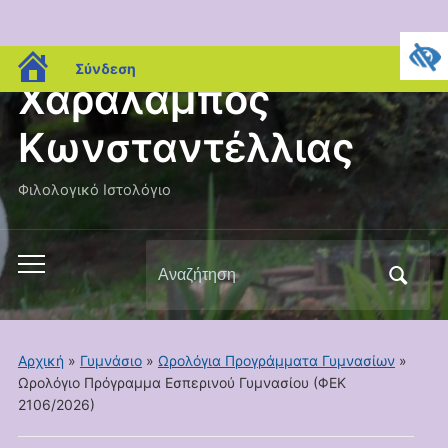
blogs.sch.gr
Σύνδεση
Χαράλαμπος
Κωνσταντέλλιας
Φιλολογικό Ιστολόγιο
Αναζήτηση
Εναλλαγή
για:
του
μενού
για
Αρχική
»
Γυμνάσιο
»
Ωρολόγια Προγράμματα Γυμνασίων
»
κινητά
Ωρολόγιο Πρόγραμμα Εσπερινού Γυμνασίου (ΦΕΚ
2106/2026)