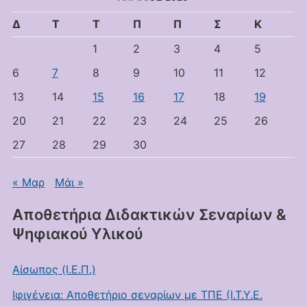
Δ
Τ
Τ
Π
Π
Σ
Κ
1
2
3
4
5
6
7
8
9
10
11
12
13
14
15
16
17
18
19
20
21
22
23
24
25
26
27
28
29
30
« Μαρ
Μάι »
Αποθετήρια Διδακτικών Σεναρίων &
Ψηφιακού Υλικού
Αίσωπος (Ι.Ε.Π.)
Ιφιγένεια: Αποθετήριο σεναρίων με ΤΠΕ (Ι.Τ.Υ.Ε.