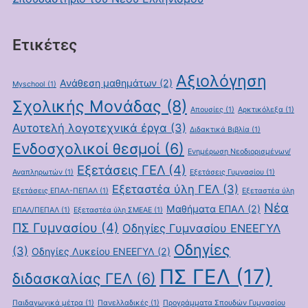
Ετικέτες
Αξιολόγηση
Ανάθεση μαθημάτων
(2)
Myschool
(1)
Σχολικής Μονάδας
(8)
Απουσίες
(1)
Αρκτικόλεξα
(1)
Αυτοτελή λογοτεχνικά έργα
(3)
Διδακτικά Βιβλία
(1)
Ενδοσχολικοί θεσμοί
(6)
Ενημέρωση Νεοδιορισμένων/
Εξετάσεις ΓΕΛ
(4)
Αναπληρωτών
(1)
Εξετάσεις Γυμνασίου
(1)
Εξεταστέα ύλη ΓΕΛ
(3)
Εξετάσεις ΕΠΑΛ-ΠΕΠΑΛ
(1)
Εξεταστέα ύλη
Νέα
Μαθήματα ΕΠΑΛ
(2)
ΕΠΑΛ/ΠΕΠΑΛ
(1)
Εξεταστέα ύλη ΣΜΕΑΕ
(1)
ΠΣ Γυμνασίου
(4)
Οδηγίες Γυμνασίου ΕΝΕΕΓΥΛ
Οδηγίες
(3)
Οδηγίες Λυκείου ΕΝΕΕΓΥΛ
(2)
ΠΣ ΓΕΛ
(17)
διδασκαλίας ΓΕΛ
(6)
Παιδαγωγικά μέτρα
(1)
Πανελλαδικές
(1)
Προγράμματα Σπουδών Γυμνασίου