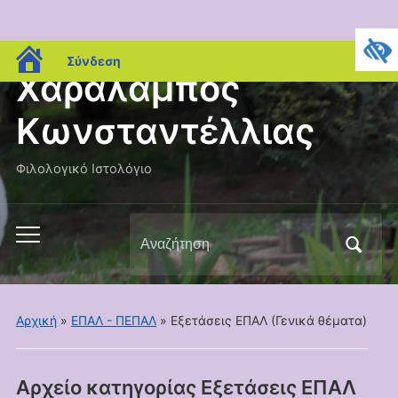
blogs.sch.gr
Σύνδεση
Χαράλαμπος
Κωνσταντέλλιας
Φιλολογικό Ιστολόγιο
Αναζήτηση
Εναλλαγή
για:
του
μενού
για
Αρχική
»
ΕΠΑΛ - ΠΕΠΑΛ
» Εξετάσεις ΕΠΑΛ (Γενικά θέματα)
κινητά
Αρχείο κατηγορίας
Εξετάσεις ΕΠΑΛ