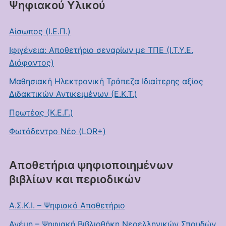
Ψηφιακού Υλικού
Αίσωπος (Ι.Ε.Π.)
Ιφιγένεια: Αποθετήριο σεναρίων με ΤΠΕ (Ι.Τ.Υ.Ε.
Διόφαντος)
Μαθησιακή Ηλεκτρονική Τράπεζα Ιδιαίτερης αξίας
Διδακτικών Αντικειμένων (Ε.Κ.Τ.)
Πρωτέας (Κ.Ε.Γ.)
Φωτόδεντρο Νέο (LOR+)
Αποθετήρια ψηφιοποιημένων
βιβλίων και περιοδικών
Α.Σ.Κ.Ι. – Ψηφιακό Αποθετήριο
Ανέμη – Ψηφιακή Βιβλιοθήκη Νεοελληνικών Σπουδών