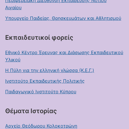
Περιφερειακή Διεύθυνση Εκπαίδευσης Νοτίου
Αιγαίου
Υπουργείο Παιδείας, Θρησκευμάτων και Αθλητισμού
Εκπαιδευτικοί φορείς
Εθνικό Κέντρο Έρευνας και Διάσωσης Εκπαιδευτικού
Υλικού
Η Πύλη για την ελληνική γλώσσα (Κ.Ε.Γ.)
Ινστιτούτο Εκπαιδευτικής Πολιτικής
Παιδαγωγικό Ινστιτούτο Κύπρου
Θέματα Ιστορίας
Αρχείο Θεόδωρου Κολοκοτρώνη