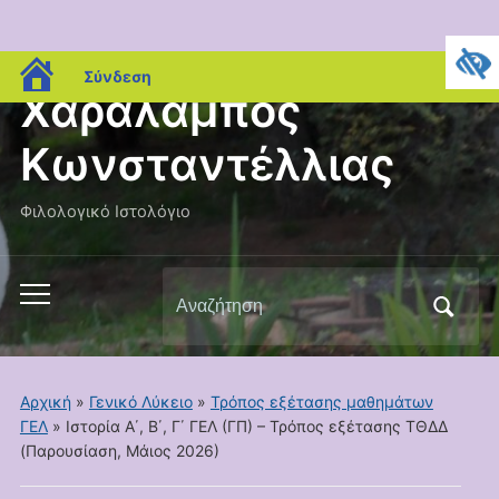
blogs.sch.gr
Σύνδεση
Χαράλαμπος
Κωνσταντέλλιας
Φιλολογικό Ιστολόγιο
Αναζήτηση
Εναλλαγή
για:
του
μενού
για
Αρχική
»
Γενικό Λύκειο
»
Τρόπος εξέτασης μαθημάτων
κινητά
ΓΕΛ
»
Ιστορία Α΄, Β΄, Γ΄ ΓΕΛ (ΓΠ) – Τρόπος εξέτασης ΤΘΔΔ
(Παρουσίαση, Μάιος 2026)