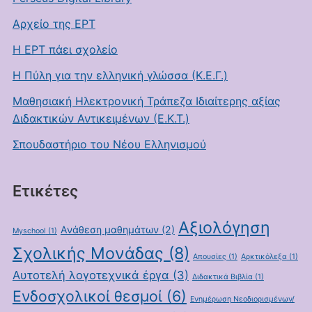
Αρχείο της ΕΡΤ
Η ΕΡΤ πάει σχολείο
Η Πύλη για την ελληνική γλώσσα (Κ.Ε.Γ.)
Μαθησιακή Ηλεκτρονική Τράπεζα Ιδιαίτερης αξίας
Διδακτικών Αντικειμένων (Ε.Κ.Τ.)
Σπουδαστήριο του Νέου Ελληνισμού
Ετικέτες
Αξιολόγηση
Ανάθεση μαθημάτων
(2)
Myschool
(1)
Σχολικής Μονάδας
(8)
Απουσίες
(1)
Αρκτικόλεξα
(1)
Αυτοτελή λογοτεχνικά έργα
(3)
Διδακτικά Βιβλία
(1)
Ενδοσχολικοί θεσμοί
(6)
Ενημέρωση Νεοδιορισμένων/