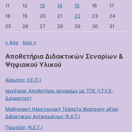
11
12
13
14
15
16
17
18
19
20
21
22
23
24
25
26
27
28
29
30
31
« Απρ
Ιούν »
Αποθετήρια Διδακτικών Σεναρίων &
Ψηφιακού Υλικού
Αίσωπος (Ι.Ε.Π.)
Ιφιγένεια: Αποθετήριο σεναρίων με ΤΠΕ (Ι.Τ.Υ.Ε.
Διόφαντος)
Μαθησιακή Ηλεκτρονική Τράπεζα Ιδιαίτερης αξίας
Διδακτικών Αντικειμένων (Ε.Κ.Τ.)
Πρωτέας (Κ.Ε.Γ.)