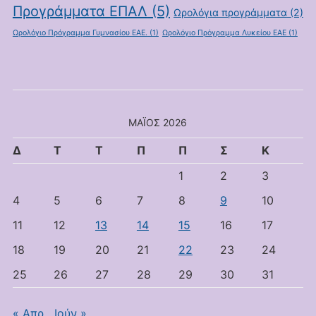
Προγράμματα ΕΠΑΛ
(5)
Ωρολόγια προγράμματα
(2)
Ωρολόγιο Πρόγραμμα Γυμνασίου ΕΑΕ.
(1)
Ωρολόγιο Πρόγραμμα Λυκείου ΕΑΕ
(1)
ΜΆΙΟΣ 2026
Δ
Τ
Τ
Π
Π
Σ
Κ
1
2
3
4
5
6
7
8
9
10
11
12
13
14
15
16
17
18
19
20
21
22
23
24
25
26
27
28
29
30
31
« Απρ
Ιούν »