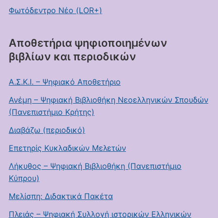
Φωτόδεντρο Νέο (LOR+)
Αποθετήρια ψηφιοποιημένων
βιβλίων και περιοδικών
Α.Σ.Κ.Ι. – Ψηφιακό Αποθετήριο
Ανέμη – Ψηφιακή Βιβλιοθήκη Νεοελληνικών Σπουδών
(Πανεπιστήμιο Κρήτης)
Διαβάζω (περιοδικό)
Επετηρίς Κυκλαδικών Μελετών
Λήκυθος – Ψηφιακή Βιβλιοθήκη (Πανεπιστήμιο
Κύπρου)
Μελίσπη: Διδακτικά Πακέτα
Πλειάς – Ψηφιακή Συλλογή ιστορικών Ελληνικών