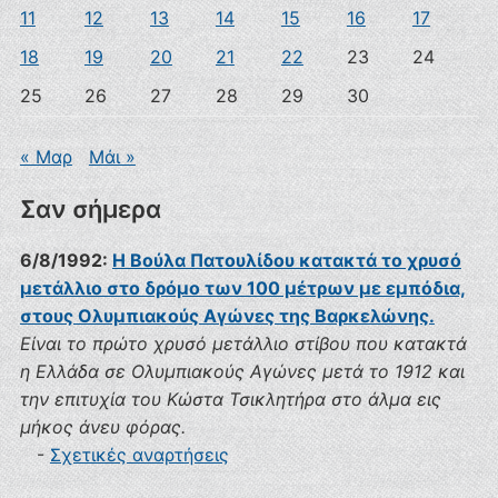
11
12
13
14
15
16
17
18
19
20
21
22
23
24
25
26
27
28
29
30
« Μαρ
Μάι »
Σαν σήμερα
6/8/1992:
Η Βούλα Πατουλίδου κατακτά το χρυσό
μετάλλιο στο δρόμο των 100 μέτρων με εμπόδια,
στους Ολυμπιακούς Αγώνες της Βαρκελώνης.
Είναι το πρώτο χρυσό μετάλλιο στίβου που κατακτά
η Ελλάδα σε Ολυμπιακούς Αγώνες μετά το 1912 και
την επιτυχία του Κώστα Τσικλητήρα στο άλμα εις
μήκος άνευ φόρας.
-
Σχετικές αναρτήσεις