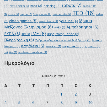
robots
(7)
(3)
nasa
(3)
phishing
(3)
movie maker
(2)
scoop.it
(2)
TED
(16)
Skydrive
(2)
skype
(2)
Spicynodes
(2)
teachertube
(2)
video
Ίδρυμα
video games
(5)
youtube
(4)
(2)
word clouds
(2)
Μείζονος Ελληνισμού
(6)
Αμπελόκηποι
(6)
ΑΜΕΑ
(2)
ΙΜΕ
(8)
ΕΚΠΑ
(5)
Καραμπίνης Τάσος
(3)
ΙΒΜ
(2)
Πληροφορική
(5)
Τοπική
Τμήμα Δίωξης Ηλεκτρονικού Εγκλήματος
(2)
ασφάλεια
(5)
Ιστορία
(3)
ρομποτική
(3)
ρομπότ
(3)
γραφένιο
(2)
ταξίδια
(2)
υπολογιστικό νέφος
(2)
Ημερολόγιο
ΑΠΡΊΛΙΟΣ 2011
Δ
Τ
Τ
Π
Π
Σ
Κ
1
2
3
4
5
6
7
8
9
10