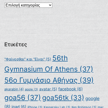
Kατηγορίες
Ετικέτες
56th
"Φαίνεσθαι" και "Είναι"
(5)
Gymnasium Of Athens
(37)
56ο Γυμνάσιο Αθήνας
(39)
facebook
(6)
avatar
(5)
akarabin
(4)
apple
(3)
goa56
(37)
goa56tk
(33)
google
(8)
ipad
(6)
iPhone
(3)
Kaspersky Lab
(3)
Ken Robinson
(3)
mac