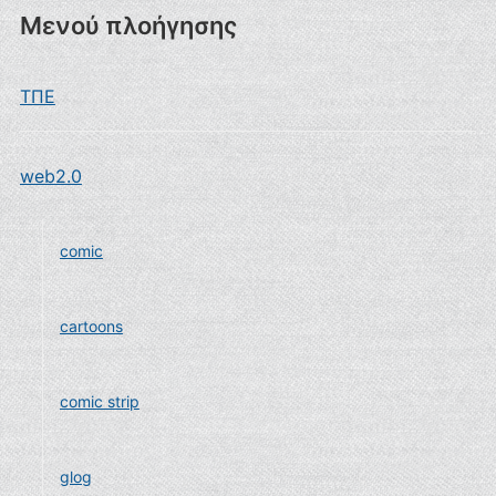
Μενού πλοήγησης
ΤΠΕ
web2.0
comic
cartoons
comic strip
glog