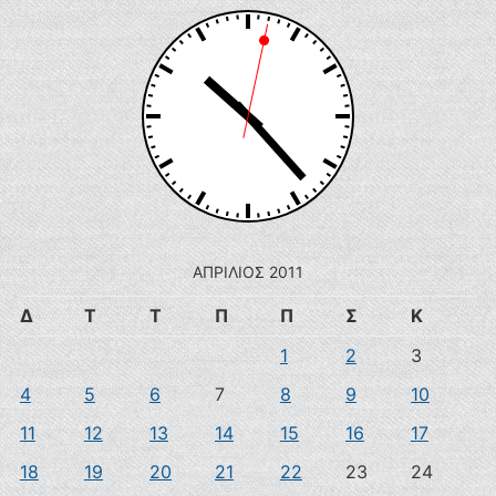
ΑΠΡΊΛΙΟΣ 2011
Δ
Τ
Τ
Π
Π
Σ
Κ
1
2
3
4
5
6
7
8
9
10
11
12
13
14
15
16
17
18
19
20
21
22
23
24