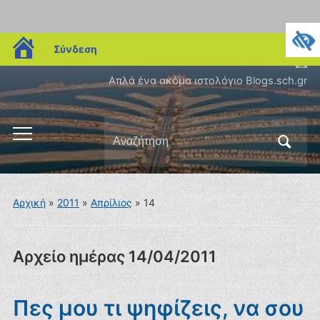
blogs.sch.gr
Σύνδεση
Απλά ένα ακόμα ιστολόγιο Blogs.sch.gr
Αναζήτηση
Εναλλαγή
για:
του
μενού
για
Αρχική
»
2011
»
Απρίλιος
»
14
κινητά
Αρχείο ημέρας
14/04/2011
Πες μου τι ψηφίζεις, να σου