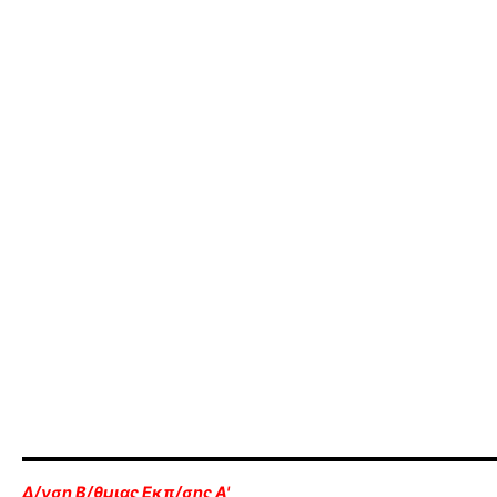
Δ/νση Β/θμιας Εκπ/σης Α'