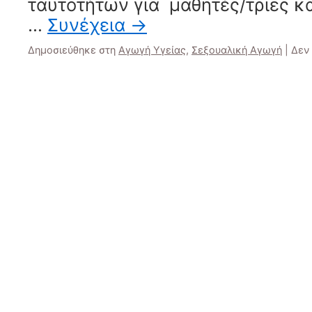
ταυτοτήτων για μαθητές/τριες κα
…
Συνέχεια
→
Δημοσιεύθηκε στη
Αγωγή Υγείας
,
Σεξουαλική Αγωγή
|
Δεν